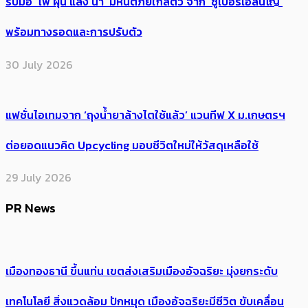
รับมือ ‘ไฟ ฝุ่น แล้ง น้ำ’ มหันตภัยใกล้ตัว จาก ‘ซูเปอร์เอลนีโญ’
พร้อมทางรอดและการปรับตัว
30 July 2026
แฟชั่นไอเทมจาก ‘ถุงน้ำยาล้างไตใช้แล้ว’ แวนทีฟ X ม.เกษตรฯ
ต่อยอดแนวคิด Upcycling มอบชีวิตใหม่ให้วัสดุเหลือใช้
29 July 2026
PR News
เมืองทองธานี ขึ้นแท่น เขตส่งเสริมเมืองอัจฉริยะ มุ่งยกระดับ
เทคโนโลยี สิ่งแวดล้อม ปักหมุด เมืองอัจฉริยะมีชีวิต ขับเคลื่อน