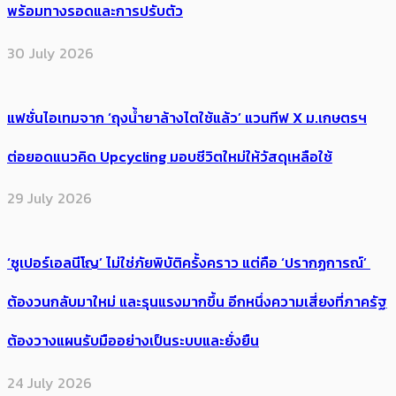
พร้อมทางรอดและการปรับตัว
30 July 2026
แฟชั่นไอเทมจาก ‘ถุงน้ำยาล้างไตใช้แล้ว’ แวนทีฟ X ม.เกษตรฯ
ต่อยอดแนวคิด Upcycling มอบชีวิตใหม่ให้วัสดุเหลือใช้
29 July 2026
‘ซูเปอร์เอลนีโญ’ ไม่ใช่ภัยพิบัติครั้งคราว แต่คือ ‘ปรากฏการณ์’ ​
ต้อง​วนกลับมาใหม่ และรุนแรงมากขึ้น อีกหนึ่งความเสี่ยงที่ภาครัฐ
ต้องวางแผนรับมืออย่างเป็นระบบและยั่งยืน
24 July 2026