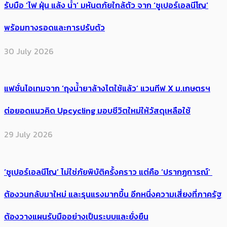
รับมือ ‘ไฟ ฝุ่น แล้ง น้ำ’ มหันตภัยใกล้ตัว จาก ‘ซูเปอร์เอลนีโญ’
พร้อมทางรอดและการปรับตัว
30 July 2026
แฟชั่นไอเทมจาก ‘ถุงน้ำยาล้างไตใช้แล้ว’ แวนทีฟ X ม.เกษตรฯ
ต่อยอดแนวคิด Upcycling มอบชีวิตใหม่ให้วัสดุเหลือใช้
29 July 2026
‘ซูเปอร์เอลนีโญ’ ไม่ใช่ภัยพิบัติครั้งคราว แต่คือ ‘ปรากฏการณ์’ ​
ต้อง​วนกลับมาใหม่ และรุนแรงมากขึ้น อีกหนึ่งความเสี่ยงที่ภาครัฐ
ต้องวางแผนรับมืออย่างเป็นระบบและยั่งยืน