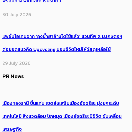
พร้อมทางรอดและการปรับตัว
30 July 2026
แฟชั่นไอเทมจาก ‘ถุงน้ำยาล้างไตใช้แล้ว’ แวนทีฟ X ม.เกษตรฯ
ต่อยอดแนวคิด Upcycling มอบชีวิตใหม่ให้วัสดุเหลือใช้
29 July 2026
PR News
เมืองทองธานี ขึ้นแท่น เขตส่งเสริมเมืองอัจฉริยะ มุ่งยกระดับ
เทคโนโลยี สิ่งแวดล้อม ปักหมุด เมืองอัจฉริยะมีชีวิต ขับเคลื่อน
เศรษฐกิจ