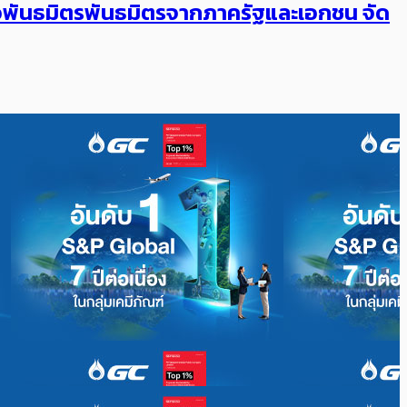
ับมือพันธมิตรพันธมิตรจากภาครัฐและเอกชน จัด