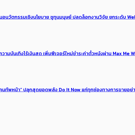
้อเสนอนวัตกรรมเชิงนโยบาย ชูทุนมนุษย์ ปลดล็อกงานวิจัย ยกระดับ
ณ์ความบันเทิงไร้เงินสด เพิ่มฟีเจอร์ใหม่ชำระค่าตั๋วหนังผ่าน Max 
 ของคนทัพหน้า” ปลุกสุดยอดพลัง Do It Now แก่ทุกช่องทางการขายอย