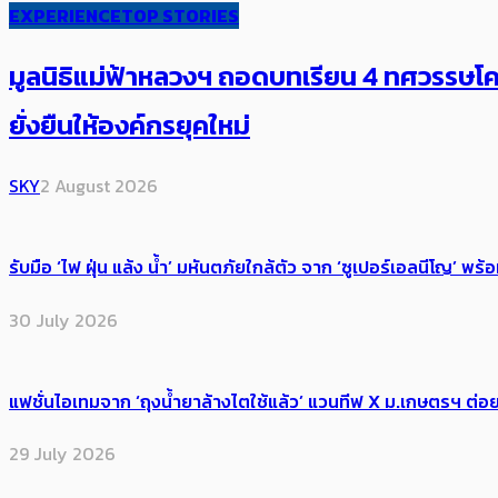
EXPERIENCE
TOP STORIES
มูลนิธิแม่ฟ้าหลวงฯ ถอดบทเรียน 4 ทศวรรษโคร
ยั่งยืนให้องค์กรยุคใหม่
SKY
2 August 2026
รับมือ ‘ไฟ ฝุ่น แล้ง น้ำ’ มหันตภัยใกล้ตัว จาก ‘ซูเปอร์เอลนีโญ’ 
30 July 2026
แฟชั่นไอเทมจาก ‘ถุงน้ำยาล้างไตใช้แล้ว’ แวนทีฟ X ม.เกษตรฯ ต่อย
29 July 2026