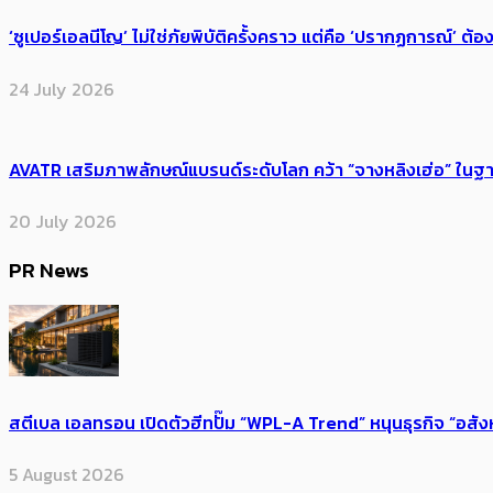
‘ซูเปอร์เอลนีโญ’ ไม่ใช่ภัยพิบัติครั้งคราว แต่คือ ‘ปรากฏการณ์’ ​ต
24 July 2026
AVATR เสริมภาพลักษณ์แบรนด์ระดับโลก คว้า “จางหลิงเฮ่อ” ใ
20 July 2026
PR News
สตีเบล เอลทรอน เปิดตัวฮีทปั๊ม “WPL-A Trend” หนุนธุรกิจ “อสั
5 August 2026