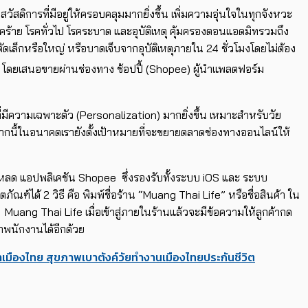
สวัสดิการที่มีอยู่ให้ครอบคลุมมากยิ่งขึ้น เพิ่มความอุ่นใจในทุกจังหวะ
้าย โรคทั่วไป โรคระบาด และอุบัติเหตุ คุ้มครองตอนแอดมิทรวมถึง
าตัดเล็กหรือใหญ่ หรือบาดเจ็บจากอุบัติเหตุภายใน 24 ชั่วโมงโดยไม่ต้อง
ี โดยเสนอขายผ่านช่องทาง ช้อปปี้ (Shopee) ผู้นำแพลตฟอร์ม
่มีความเฉพาะตัว (Personalization) มากยิ่งขึ้น เหมาะสำหรับวัย
นอกจากนี้ในอนาคตเรายังตั้งเป้าหมายที่จะขยายตลาดช่องทางออนไลน์ให้
ลด แอปพลิเคชัน Shopee ซึ่งรองรับทั้งระบบ iOS และ ระบบ
ภัณฑ์ได้ 2 วิธี คือ พิมพ์ชื่อร้าน “Muang Thai Life” หรือชื่อสินค้า ใน
uang Thai Life เมื่อเข้าสู่ภายในร้านแล้วจะมีข้อความให้ลูกค้ากด
กพนักงานได้อีกด้วย
ำ
เมืองไทย สุขภาพเบาตังค์วัยทำงาน
เมืองไทยประกันชีวิต