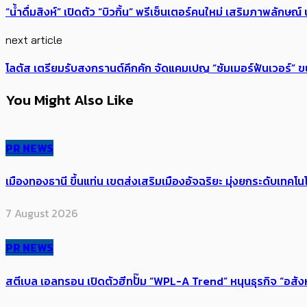
“น้ำดื่มสิงห์” เปิดตัว “บิวกิ้น” พรีเซ็นเตอร์คนใหม่ เสริมภาพลักษณ์ น้
next article
โลตัส เตรียมรับสงกรานต์คึกคัก จัดแคมเปญ “ซัมเมอร์ฟันเวอร์”
You Might Also Like
PR NEWS
เมืองทองธานี ขึ้นแท่น เขตส่งเสริมเมืองอัจฉริยะ มุ่งยกระดับเทคโนโ
7 August 2026
PR NEWS
สตีเบล เอลทรอน เปิดตัวฮีทปั๊ม “WPL-A Trend” หนุนธุรกิจ “อสั