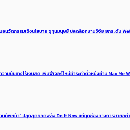
้อเสนอนวัตกรรมเชิงนโยบาย ชูทุนมนุษย์ ปลดล็อกงานวิจัย ยกระดับ
ณ์ความบันเทิงไร้เงินสด เพิ่มฟีเจอร์ใหม่ชำระค่าตั๋วหนังผ่าน Max 
 ของคนทัพหน้า” ปลุกสุดยอดพลัง Do It Now แก่ทุกช่องทางการขายอย