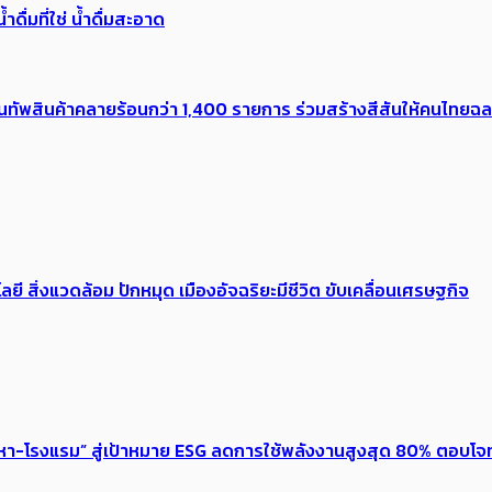
ำดื่มที่ใช่ น้ำดื่มสะอาด
 ขนทัพสินค้าคลายร้อนกว่า 1,400 รายการ ร่วมสร้างสีสันให้คนไทย
ลยี สิ่งแวดล้อม ปักหมุด เมืองอัจฉริยะมีชีวิต ขับเคลื่อนเศรษฐกิจ
งหา-โรงแรม” สู่เป้าหมาย ESG ลดการใช้พลังงานสูงสุด 80% ตอบโจท