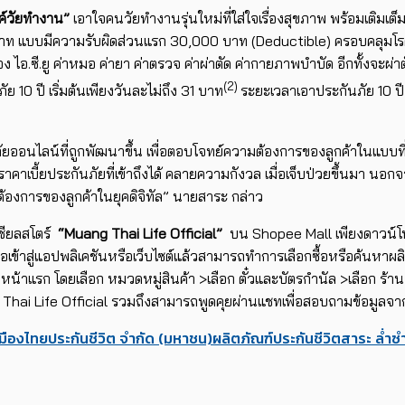
งค์วัยทำงาน”
เอาใจคนวัยทำงานรุ่นใหม่ที่ใส่ใจเรื่องสุขภาพ พร้อมเติมเต็ม
นบาท แบบมีความรับผิดส่วนแรก 30,000 บาท (Deductible) ครอบคลุมโรคร
อง ไอ.ซี.ยู ค่าหมอ ค่ายา ค่าตรวจ ค่าผ่าตัด ค่ากายภาพบำบัด อีกทั้งจะผ่
(2)
ย 10 ปี เริ่มต้นเพียงวันละไม่ถึง 31 บาท
ระยะเวลาเอาประกันภัย 10 ป
ภัยออนไลน์ที่ถูกพัฒนาขึ้น เพื่อตอบโจทย์ความต้องการของลูกค้าในแบบที
นราคาเบี้ยประกันภัยที่เข้าถึงได้ คลายความกังวล เมื่อเจ็บป่วยขึ้นมา 
ต้องการของลูกค้าในยุคดิจิทัล” นายสาระ กล่าว
เชียลสโตร์
“
Muang Thai Life Official”
บน Shopee Mall เพียงดาวน์โห
ื่อเข้าสู่แอปพลิเคชันหรือเว็บไซต์แล้วสามารถทำการเลือกซื้อหรือค้นหาผลิต
แรก โดยเลือก หมวดหมู่สินค้า >เลือก ตั๋วและบัตรกำนัล >เลือก ร้าน M
 Thai Life Official รวมถึงสามารถพูดคุยผ่านแชทเพื่อสอบถามข้อมูลจา
เมืองไทยประกันชีวิต จำกัด (มหาชน)
ผลิตภัณฑ์ประกันชีวิต
สาระ ล่ำซ