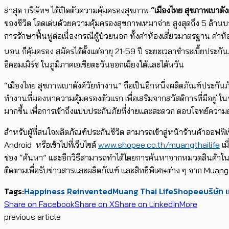
ล่าสุด บริษัทฯ ได้เปิดตัวความคุ้มครองสุขภาพ
“เมืองไทย สุขภาพเบาตั
ของชีวิต โดดเด่นด้วยความคุ้มครองสุขภาพเหมาจ่าย สูงสุดถึง 5 ล้า
การรักษาฟื้นฟูต่อเนื่องกรณีผู้ป่วยนอก ทั้งค่าห้องเดี่ยวมาตรฐาน ค่าห้
นอน ก็คุ้มครอง สมัครได้ตั้งแต่อายุ 21-59 ปี ระยะเวลาชำระเบี้ยประกันภั
อีคอมเมิร์ซ ในภูมิภาคเอเชียตะวันออกเฉียงใต้และไต้หวัน
“เมืองไทย สุขภาพเบาตังค์วัยทำงาน” ถือเป็นอีกหนึ่งผลิตภัณฑ์ประกัน
ทำงานที่มองหาความคุ้มครองตัวแรก เพื่อเสริมจากสวัสดิการที่มีอยู่ ใ
มากขึ้น เพื่อการเข้าถึงแบบประกันภัยที่ง่ายและสะดวก ตอบโจทย์ความ
สำหรับผู้ที่สนใจผลิตภัณฑ์ประกันชีวิต สามารถเข้าสู่หน้าร้านค้าออฟฟิ
Android หรือเข้าไปที่เว็บไซต์
www.shopee.co.th/muangthailife
เม
ช่อง “ค้นหา” และอีกวิธีสามารถทำได้โดยการค้นหาจากหมวดสินค้าในหน้า
ติดตามเพื่อรับข่าวสารและผลิตภัณฑ์ และสิทธิพิเศษต่าง ๆ จาก Muang
Tags:
Happiness Reinvented
Muang Thai Life
Shopee
บริษัท 
Share on Facebook
Share on X
Share on LinkedIn
More
previous article