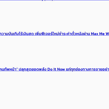
ณ์ความบันเทิงไร้เงินสด เพิ่มฟีเจอร์ใหม่ชำระค่าตั๋วหนังผ่าน Max 
 ของคนทัพหน้า” ปลุกสุดยอดพลัง Do It Now แก่ทุกช่องทางการขายอย