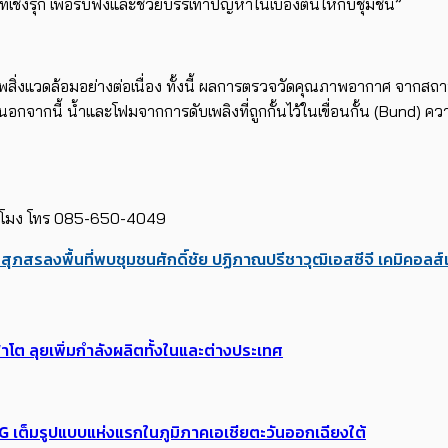
เชิงรุก เพื่อรับฟังและช่วยบรรเทาปัญหาในเบื้องต้นให้กับชุมชน”
คุณภาพสิ่งแวดล้อมอย่างต่อเนื่อง ทั้งนี้ ผลการตรวจวัดคุณภาพอากาศ 
ากนี้ น้ำและโฟมจากการดับเพลิงที่ถูกกั้นไว้ในเขื่อนกั้น (Bund) ควา
ชั่วโมง โทร 085-650-4049
์ สุภสร
ลงพื้นที่พบชุมชน
ศักดิ์ชัย ปฏิภาณปรีชาวุฒิ
เอสซีจี เคมิคอลส์
าโต ลุยเพิ่มกำลังผลิตทั้งในและต่างประเทศ
5G เต็มรูปแบบแห่งแรกในภูมิภาคเอเชียตะวันออกเฉียงใต้