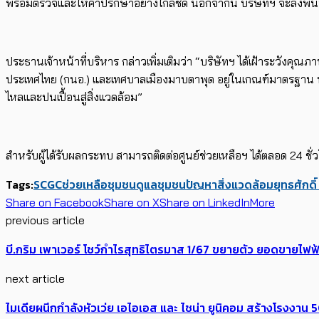
พร้อมตรวจและให้คำปรึกษาอย่างใกล้ชิด นอกจากนี้ บริษัทฯ จะลงพื้นที่
ประธานเจ้าหน้าที่บริหาร กล่าวเพิ่มเติมว่า “บริษัทฯ ได้เฝ้าระวัง
ประเทศไทย (กนอ.) และเทศบาลเมืองมาบตาพุด อยู่ในเกณฑ์มาตรฐาน นอกจ
ไหลและปนเปื้อนสู่สิ่งแวดล้อม”
สำหรับผู้ได้รับผลกระทบ สามารถติดต่อศูนย์ช่วยเหลือฯ ได้ตลอด 24 
Tags:
SCGC
ช่วยเหลือชุมชน
ดูแลชุมชน
ปัญหาสิ่งแวดล้อม
ยุทธศักดิ
Share on Facebook
Share on X
Share on LinkedIn
More
previous article
บี.กริม เพาเวอร์ โชว์กำไรสุทธิไตรมาส 1/67 ขยายตัว ยอดขายไฟฟ้
next article
ไมเดียผนึกกำลังหัวเว่ย เอไอเอส และ ไชน่า ยูนิคอม สร้างโรงงาน 