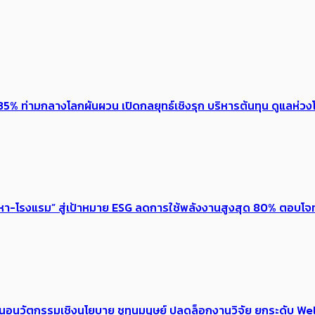
5% ท่ามกลางโลกผันผวน เปิดกลยุทธ์เชิงรุก บริหารต้นทุน ดูแลห่วงโซ
งหา-โรงแรม” สู่เป้าหมาย ESG ลดการใช้พลังงานสูงสุด 80% ตอบโจท
้อเสนอนวัตกรรมเชิงนโยบาย ชูทุนมนุษย์ ปลดล็อกงานวิจัย ยกระดับ