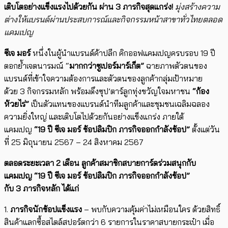
เติบโตอย่างแข็งแรงไปด้วยกัน ผ่าน
3
ภารกิจสุดแกร่ง!
มุ่งสร้างความ
ต่างให้แบรนด์ผ่านประสบการณ์และกิจกรรมหน้าสาขาทั่วไทยตลอด
แคมเปญ
ซีเจ มอร์
หนึ่งในผู้นำแบรนด์ค้าปลีก คิกออฟแคมเปญครบรอบ
19
ปี
ตอกย้ำเจตนารมณ์ “
มากกว่าซูเปอร์มาร์เก็ต”
ฉายภาพตัวตนของ
แบรนด์ที่เข้าใจความต้องการและตัวตนของลูกค้ากลุ่มเป้าหมาย
ด้วย
3
กิจกรรมหลัก พร้อมดึงซุป’ตาร์ลูกทุ่งขวัญใจมหาชน
“
ก้อง
ห้วยไร่”
เป็นตัวแทนของแบรนด์นำทีมลูกค้าและชุมชนเฉลิมฉลอง
ความยิ่งใหญ่ และเติบโตไปด้วยกันอย่างแข็งแกร่ง ภายใต้
แคมเปญ
“19
ปี ซีเจ มอร์ ช้อปลิมปิก ภารกิจออกกำลังช้อป”
ตั้งแต่วัน
ที่
25
มิถุนายน
2567 – 24
สิงหาคม
2567
ตลอดระยะเวลา
2
เดือน ลูกค้าสมาชิกสบายการ์ดร่วมสนุกกับ
แคมเปญ “
19
ปี ซีเจ มอร์ ช้อปลิมปิก ภารกิจออกกำลังช้อป”
กับ
3
ภารกิจหลัก ได้แก่
1.
ภารกิจนักช้อปแข็งแรง
–
พบกับความคุ้มค่าไม่เหมือนใคร ด้วยสิทธิ์
สินค้าแลกซื้อสไตล์สปอร์ตกว่า
6
รายการในราคาสบายกระเป๋า เมื่อ