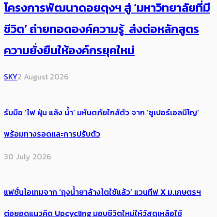
โครงการพัฒนาดอยตุงฯ สู่ ‘มหาวิทยาลัยที่มี
ชีวิต’ ถ่ายทอดองค์ความรู้ ส่งต่อหลักสูตร
ความยั่งยืนให้องค์กรยุคใหม่
SKY
2 August 2026
รับมือ ‘ไฟ ฝุ่น แล้ง น้ำ’ มหันตภัยใกล้ตัว จาก ‘ซูเปอร์เอลนีโญ’
พร้อมทางรอดและการปรับตัว
30 July 2026
แฟชั่นไอเทมจาก ‘ถุงน้ำยาล้างไตใช้แล้ว’ แวนทีฟ X ม.เกษตรฯ
ต่อยอดแนวคิด Upcycling มอบชีวิตใหม่ให้วัสดุเหลือใช้