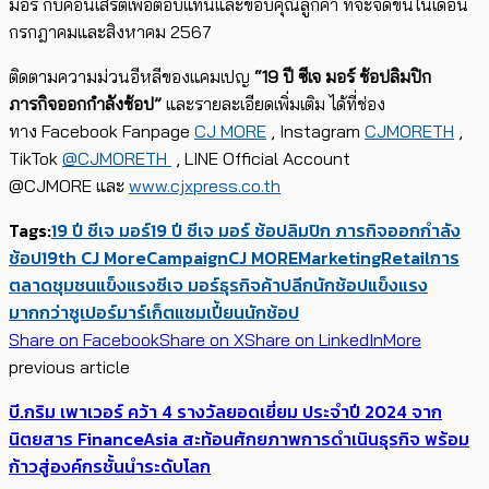
มอร์ กับคอนเสิร์ตเพื่อตอบแทนและขอบคุณลูกค้า ที่จะจัดขึ้นในเดือน
กรกฎาคมและสิงหาคม
2567
ติดตามความม่วนอีหลีของแคมเปญ
“19
ปี ซีเจ มอร์ ช้อปลิมปิก
ภารกิจออกกำลังช้อป”
และรายละเอียดเพิ่มเติม ได้ที่ช่อง
ทาง
Facebook Fanpage
CJ MORE
, Instagram
CJMORETH
,
TikTok
@CJMORETH
, LINE Official Account
@CJMORE
และ
www.cjxpress.co.th
Tags:
19 ปี ซีเจ มอร์
19 ปี ซีเจ มอร์ ช้อปลิมปิก ภารกิจออกกำลัง
ช้อป
19th CJ More
Campaign
CJ MORE
Marketing
Retail
การ
ตลาด
ชุมชนแข็งแรง
ซีเจ มอร์
ธุรกิจค้าปลีก
นักช้อปแข็งแรง
มากกว่าซูเปอร์มาร์เก็ต
แชมเปี้ยนนักช้อป
Share on Facebook
Share on X
Share on LinkedIn
More
previous article
บี.กริม เพาเวอร์ คว้า 4 รางวัลยอดเยี่ยม ประจำปี 2024 จาก
นิตยสาร FinanceAsia สะท้อนศักยภาพการดำเนินธุรกิจ พร้อม
ก้าวสู่องค์กรชั้นนำระดับโลก