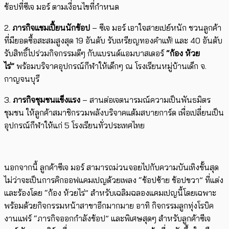
ช้อปที่ซีเจ มอร์ ตามเงื่อนไขที่กำหนด
2.
ภารกิจแชมเปี้ยนนักช้อป
–
ซีเจ มอร์
เอาใจสายเปย์หนัก ชวนลูกค้า
ที่มียอดซื้อสะสมสูงสุด
19
อันดับ รับเหรียญทองคำแท้! และ
40
อันดับ
รับสิทธิ์ไปร่วมกิจกรรมดีๆ กับแบรนด์แอมบาสเดอร์
“
ก้อง ห้วย
ไร่”
พร้อมบริจาคอุปกรณ์กีฬาให้เด็กๆ ณ โรงเรียนหมู่บ้านเด็ก จ.
กาญจนบุรี
3.
ภารกิจชุมชนแข็งแรง
–
สานต่อเจตนารมณ์ความเป็นพันธมิตร
ชุมชน ให้ลูกค้าสมาชิกรวมพลังบริจาคแต้มสบายการ์ด เพื่อเปลี่ยนเป็น
อุปกรณ์กีฬาให้แก่
5
โรงเรียนทั่วประเทศไทย
นอกจากนี้ ลูกค้าซีเจ มอร์ สามารถม่วนจอยไปกับความบันเทิงขั้นสุด
ไม่ว่าจะเป็นการคิกออฟแคมเปญด้วยเพลง “ช้อปซ้าย ช้อปขวา” ที่แต่ง
และร้องโดย “ก้อง ห้วยไร่” สำหรับเฉลิมฉลองแคมเปญนี้โดยเฉพาะ
พร้อมด้วยกิจกรรมหน้าสาขาอีกมากมาย อาทิ กิจกรรมลูกทุ่งโรบิค
งานแฟร์ “ภารกิจออกกำลังช้อป” และพิเศษสุดๆ สำหรับลูกค้าซีเจ