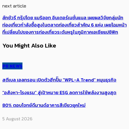
next article
ลักชัวรี กรุ๊ปโดย แมริออท อินเตอร์เนชั่นแนล เผยผลวิจัยกลุ่มนัก
ท่องเที่ยวกำลังซื้อสูงในตลาดท่องเที่ยวสำคัญ 6 แห่ง เผยโฉมหน้า
ที่เปลี่ยนไปของการท่องเที่ยวระดับหรูในภูมิภาคเอเชียแปซิฟิก
You Might Also Like
PR NEWS
สตีเบล เอลทรอน เปิดตัวฮีทปั๊ม “WPL-A Trend” หนุนธุรกิจ
“อสังหา-โรงแรม” สู่เป้าหมาย ESG ลดการใช้พลังงานสูงสุด
80% ตอบโจทย์ดีมานด์อาคารสีเขียวยุคใหม่
5 August 2026