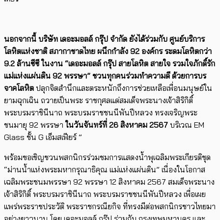
นอกจากนี้ บริษัท เดอะมอลล์ กรุ๊ป จำกัด ยังได้ร่วมกับ ศูนย์บริการ
โลหิตแห่งชาติ สภากาชาดไทย ผนึกกำลัง
92
องค์กร ระดมโลหิตกว่า
9.2
ล้านซีซี ในงาน “เดอะมอลล์ กรุ๊ป สายโลหิต สายใจ รวมใจภักดิ์รัก
แม่แห่งแผ่นดิน 92 พรรษา” ชวนทุกคนร่วมทำความดี ด้วยการบร
จาคโลหิต
ปลุกจิตสำนึกและตระหนักถึงการช่วยเหลือเพื่อนมนุษย์ใน
ยามฉุกเฉิน ถวายเป็นพระ ราชกุศลแด่สมเด็จพระนางเจ้าสิริกิติ์
พระบรมราชินีนาถ พระบรมราชชนนีพันปีหลวง ทรงเจริญพระ
ชนมายุ 92 พรรษา
ในวันจันทร์ที่
26
สิงหาคม
2567
บริเวณ EM
Glass ชั้น G เอ็มสเฟียร์ ”
พร้อมขอเชิญชวนพสกนิกรร่วมชมการแสดงน้ำพุเฉลิมพระเกียรติชุด
“ม่านน้ำแห่งพระมหากรุณาธิคุณ แม่แห่งแผ่นดิน” เนื่องในโอกาส
เฉลิมพระชนมพรรษา 92 พรรษา 12 สิงหาคม 2567 สมเด็จพระนาง
เจ้าสิริกิติ์ พระบรมราชินีนาถ พระบรมราชชนนีพันปีหลวง เพื่อเผย
แพร่พระราชประวัติ พระราชกรณียกิจ ที่ทรงมีต่อพสกนิกรชาวไทยมา
อย่างยาวนาน โดย เดอะมอลล์ กรุ๊ป ร่วมกับ กรุงเทพมหานคร และ