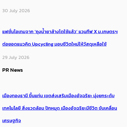
30 July 2026
แฟชั่นไอเทมจาก ‘ถุงน้ำยาล้างไตใช้แล้ว’ แวนทีฟ X ม.เกษตรฯ
ต่อยอดแนวคิด Upcycling มอบชีวิตใหม่ให้วัสดุเหลือใช้
29 July 2026
PR News
เมืองทองธานี ขึ้นแท่น เขตส่งเสริมเมืองอัจฉริยะ มุ่งยกระดับ
เทคโนโลยี สิ่งแวดล้อม ปักหมุด เมืองอัจฉริยะมีชีวิต ขับเคลื่อน
เศรษฐกิจ