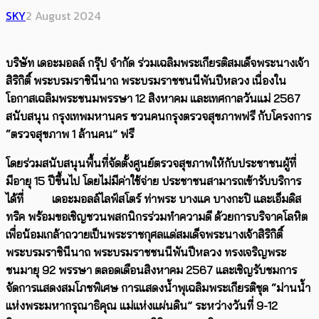
SKY
2 August 2024
บริษัท เดอะมอลล์ กรุ๊ป จำกัด ร่วมเฉลิมพระเกียรติสมเด็จพระนางเจ้า
สิริกิติ์ พระบรมราชินีนาถ พระบรมราชชนนีพันปีหลวง เนื่องใน
โอกาสเฉลิมพระชนมพรรษา
12
สิงหาคม และเทศกาลวันแม่
2567
สนับสนุน กรุงเทพมหานคร ชวนคนกรุงตรวจสุขภาพฟรี กับโครงการ
“
ตรวจสุขภาพ
1
ล้านคน
”
ฟรี
โดยร่วมสนับสนุนพื้นที่จัดตั้งศูนย์ตรวจสุขภาพให้กับประชาชนผู้ที่
มีอายุ
15
ปีขึ้นไป โดยไม่มีค่าใช้จ่าย ประชาชนสามารถเข้ารับบริการ
ได้ที่ เดอะมอลล์ไลฟ์สโตร์ ท่าพระ บางแค บางกะปิ และเอ็มดิส
ทริค พร้อมขอเชิญชวนพสกนิกรร่วมทำความดี ด้วยการบริจาคโลหิต
เพื่อน้อมเกล้าถวายเป็นพระราชกุศลแด่สมเด็จพระนางเจ้าสิริกิติ์
พระบรมราชินีนาถ พระบรมราชชนนีพันปีหลวง ทรงเจริญพระ
ชนมายุ
92
พรรษา ตลอดเดือนสิงหาคม
2567
และเชิญรับชมการ
จัดการแสดงสมโภชพิเศษ การแสดงน้ำพุเฉลิมพระเกียรติชุด “ม่านน้ำ
แห่งพระมหากรุณาธิคุณ แม่แห่งแผ่นดิน” ระหว่างวันที่
9-12