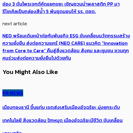
ช่อง 3 ดันโพรเจกต์คัดแยกขยะ เชิญชวนนำพลาสติก PP มา
รีไซเคิลเป็นกล่องสีน้ำ 5 พันชุดมอบให้ รร. ตชด.
next article
NEO พร้อมเดินหน้าต่อกับพันธกิจ ESG ขับเคลื่อนนวัตกรรมสร้าง
ความยั่งยืน ส่งต่อความแคร์ (NEO CARE) แนวคิด “Innovation
from Core to Care” คืนสู่สิ่งแวดล้อม สังคม และชุมชน ชวนทุก
คนร่วมส่งต่อความยั่งยืนไปด้วยกัน
You Might Also Like
PR NEWS
เมืองทองธานี ขึ้นแท่น เขตส่งเสริมเมืองอัจฉริยะ มุ่งยกระดับ
เทคโนโลยี สิ่งแวดล้อม ปักหมุด เมืองอัจฉริยะมีชีวิต ขับเคลื่อน