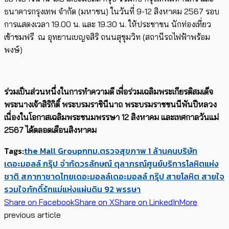
ธนาคารกรุงเทพ จำกัด (มหาชน) ในวันที่ 9-12 สิงหาคม 2567 รอบ
การแสดงเวลา 19.00 น. และ 19.30 น. ให้ประชาชน นักท่องเที่ยว
เข้าชมฟรี ณ อุทยานเบญจสิริ ถนนสุขุมวิท (สถานีรถไฟฟ้าพร้อม
พงษ์)
ร่วมเป็นส่วนหนึ่งในการทำความดี เพื่อร่วมเฉลิมพระเกียรติสมเด็จ
พระนางเจ้าสิริกิติ์ พระบรมราชินีนาถ พระบรมราชชนนีพันปีหลวง
เนื่องในโอกาสเฉลิมพระชนมพรรษา 12 สิงหาคม และเทศกาลวันแม่
2567 ได้ตลอดเดือนสิงหาคม
Tags:
the Mall Group
กทม.
ตรวจสุขภาพ 1 ล้านคน
บริษัท
เดอะมอลล์ กรุ๊ป จำกัด
วรลักษณ์ ตุลาภรณ์
ศูนย์บริการโลหิตแห่ง
ชาติ สภากาชาดไทย
เดอะมอลล์
เดอะมอลล์ กรุ๊ป สายโลหิต สายใจ
รวมใจภักดิ์รักแม่แห่งแผ่นดิน 92 พรรษา
Share on Facebook
Share on X
Share on LinkedIn
More
previous article