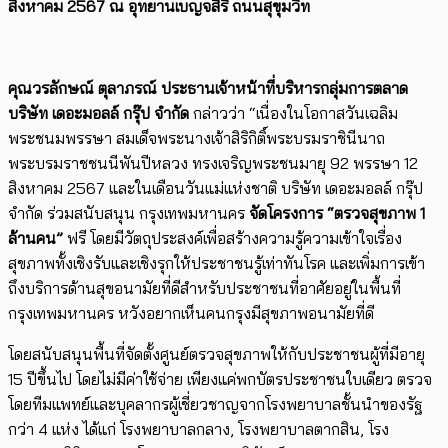
สิงหาคม
2567
ณ อุทยานเบญจสิริ ถนนสุขุมวิท
คุณวรลักษณ์ ตุลาภรณ์ ประธานเจ้าหน้าที่บริหารกลุ่มการตลาด
บริษัท เดอะมอลล์ กรุ๊ป จำกัด
กล่าวว่า “เนื่องในโอกาสวันเฉลิม
พระชนมพรรษา สมเด็จพระนางเจ้าสิริกิติ์พระบรมราชินีนาถ
พระบรมราชชนนีพันปีหลวง ทรงเจริญพระชนมายุ 92 พรรษา 12
สิงหาคม 2567 และในเดือนวันแม่แห่งชาติ บริษัท เดอะมอลล์ กรุ๊ป
จำกัด ร่วมสนับสนุน กรุงเทพมหานคร
จัดโครงการ “ตรวจสุขภาพ
1
ล้านคน”
ฟรี โดยมีวัตถุประสงค์เพื่อสร้างความรู้ความเข้าใจเรื่อง
สุขภาพทั้งเชิงรับและเชิงรุกให้ประชาชนรู้เท่าทันโรค และเพิ่มการเข้า
ถึงบริการด้านสุขอนามัยที่ดีสำหรับประชาชนที่อาศัยอยู่ในพื้นที่
กรุงเทพมหานคร หวังอยากเห็นคนกรุงมีสุขภาพอนามัยที่ดี
โดยสนับสนุนพื้นที่จัดตั้งศูนย์ตรวจสุขภาพให้กับประชาชนผู้ที่มีอายุ
15 ปีขึ้นไป โดยไม่มีค่าใช้จ่าย เพียงแค่พกบัตรประชาชนใบเดียว ตรวจ
โดยทีมแพทย์และบุคลากรผู้เชี่ยวชาญจากโรงพยาบาลชั้นนำของรัฐ
กว่า 4 แห่ง ได้แก่ โรงพยาบาลกลาง, โรงพยาบาลตากสิน, โรง