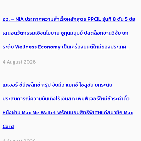
อว. – NIA ประกาศความสำเร็จหลักสูตร PPCIL รุ่นที่ 8 ดัน 5 ข้อ
เสนอนวัตกรรมเชิงนโยบาย ชูทุนมนุษย์ ปลดล็อกงานวิจัย ยก
ระดับ Wellness Economy เป็นเครื่องยนต์ใหม่ของประเทศ
4 August 2026
เมเจอร์ ซีนีเพล็กซ์ กรุ้ป จับมือ แมกซ์ โซลูชัน ยกระดับ
ประสบการณ์ความบันเทิงไร้เงินสด เพิ่มฟีเจอร์ใหม่ชำระค่าตั๋ว
หนังผ่าน Max Me Wallet พร้อมมอบสิทธิพิเศษแก่สมาชิก Max
Card