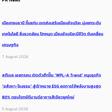
เมืองทองธานี ขึ้นแท่น เขตส่งเสริมเมืองอัจฉริยะ มุ่งยกระดับ
เทคโนโลยี สิ่งแวดล้อม ปักหมุด เมืองอัจฉริยะมีชีวิต ขับเคลื่อน
เศรษฐกิจ
7 August 2026
สตีเบล เอลทรอน เปิดตัวฮีทปั๊ม “WPL-A Trend” หนุนธุรกิจ
“อสังหา-โรงแรม” สู่เป้าหมาย ESG ลดการใช้พลังงานสูงสุด
80% ตอบโจทย์ดีมานด์อาคารสีเขียวยุคใหม่
5 August 2026