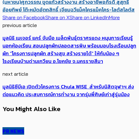
(มหาชน)
ศุภวรรณ ขูดแก้ว
สร้างงาน สร้างอาชีพ
อภิรดี สุสุทธิ
อ้อยทิพย์ โต๊ะหมัด
อัตถสิทธิ์ เจียมฉวี
แม็คโคร
แม็คโคร-โลตัส
โลตัส
Share on Facebook
Share on X
Share on LinkedIn
More
previous article
มูลนิธิ เมเจอร์ แคร์ จับมือ เมล็ดพันธุ์ตราศรแดง หนุนการเรียนรู้
นอกห้องเรียน สอนปลูกผักปลอดสารพิษ พร้อมมอบโรงเรือนปลูก
ผัก “โครงการปลูกผัก สร้างสุข สร้างรายได้” ให้กับน้อง ๆ
โรงเรียนบ้านด่านเกวียน อ.โชคชัย จ.นครราชสีมา
next article
มูลนิธิซีบีเอ เปิดตัวโครงการ Chula WISE สำหรับนิสิตจุฬาฯ ส่ง
ต่อแนวคิด ประสบการณ์การทำงาน จากรุ่นพี่ศิษย์เก่าสู่รุ่นน้อง
You Might Also Like
PR NEWS