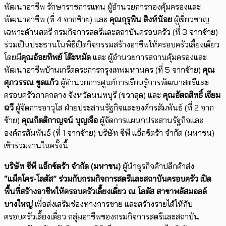
พัฒนาอาชีพ รักษาราชการแทน ผู้อำนวยการกองคุ้มครองและ
พัฒนาอาชีพ (ที่ 4 จากซ้าย) และ
คุณกุรุพิน สิงห์น้อย
ผู้เชี่ยวชาญ
เฉพาะด้านสตรี กรมกิจการสตรีและสถาบันครอบครัว (ที่ 3 จากซ้าย)
ร่วมเป็นประธานในพิธีเปิดกิจกรรมสร้างอาชีพให้ครอบครัวเลี้ยงเดี่ยว
โดยมี
คุณอ้อยทิพย์ โต๊ะหมัด
และ ผู้อำนวยการสถานคุ้มครองและ
พัฒนาอาชีพบ้านเกร็ดตระการกรุงเทพมหานคร (ที่ 5 จากซ้าย)
คุณ
ศุภวรรณ ขูดแก้ว
ผู้อำนวยการศูนย์การเรียนรู้การพัฒนาสตรีและ
ครอบครัวภาคกลาง จังหวัดนนทบุรี (ขวาสุด) และ
คุณอัตถสิทธิ์ เจียม
ฉวี
ผู้จัดการอาวุโส ฝ่ายประสานรัฐกิจและองค์กรสัมพันธ์ (ที่ 2 จาก
ซ้าย)
คุณกิตติกาญจน์ บุญเจือ
ผู้จัดการแผนกประสาน
รัฐกิจและ
องค์กรสัมพันธ์ (ที่ 1 จากซ้าย) บริษัท ซีพี แอ็กซ์ตร้า จำกัด (มหาชน)
เข้าร่วมงานในครั้งนี้
บริษัท ซีพี แอ็กซ์ตร้า จำกัด (มหาชน)
ผู้นำธุรกิจค้าปลีกค้าส่ง
“แม็คโคร-โลตัส”
ร่วมกับกรมกิจการสตรีและสถาบันครอบครัว เปิด
พื้นที่สร้างอาชีพให้ครอบครัวเลี้ยงเดี่ยว ณ โลตัส สาขาพลัสมอลล์
บางใหญ่
เพื่อส่งเสริมช่องทางการขาย และสร้างรายได้ให้กับ
ครอบครัวเลี้ยงเดี่ยว กลุ่มอาชีพของกรมกิจการสตรีและสถาบัน