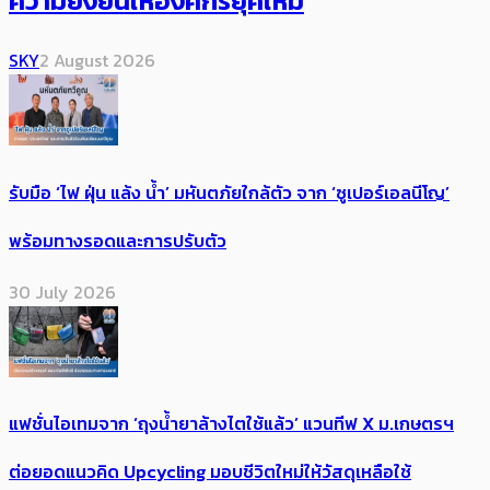
ความยั่งยืนให้องค์กรยุคใหม่
SKY
2 August 2026
รับมือ ‘ไฟ ฝุ่น แล้ง น้ำ’ มหันตภัยใกล้ตัว จาก ‘ซูเปอร์เอลนีโญ’
พร้อมทางรอดและการปรับตัว
30 July 2026
แฟชั่นไอเทมจาก ‘ถุงน้ำยาล้างไตใช้แล้ว’ แวนทีฟ X ม.เกษตรฯ
ต่อยอดแนวคิด Upcycling มอบชีวิตใหม่ให้วัสดุเหลือใช้