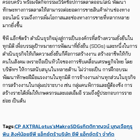
ครอบครัว พร้อมจัดกิจกรรมเวิร์คช็อปการตลาดออนไลน์ พัฒนา
ทักษะทางการตลาดให้สามารถต่อยอดการขายสินค้าผ่านช่องทาง
ออนไลน์ รวมถึงการเพิ่มโอกาสและช่องทางการขายที่หลากหลาย
มากยิ่งขึ้น
ซีพี แอ็กซ์ตร้า ดำเนินธุรกิจมุ่งสู่การเป็นองค์กรที่สร้างความยั่งยืนใน
ทุกมิติ เพื่อบรรลุเป้าหมายการพัฒนาที่ยั่งยืน (SDGs) และหนึ่งในการ
ดำเนินธุรกิจให้เกิดความยั่งยืนก็คือการสร้างงาน สร้างอาชีพให้กับ
คนในสังคม เพราะถือเป็นหัวใจของการขับเคลื่อนเศรษฐกิจไทย โดย
บริษัทฯ ให้การสนับสนุนในหลายด้าน ไม่ว่าจะเป็น การฝึกอบรม
พัฒนาทักษะฝีมือแรงงานในทุกมิติ การจ้างงานผ่านทุกส่วนในธุรกิจ
การสร้างงานในกลุ่มเปราะบาง เช่น กลุ่มคนพิการและผู้ต้องขัง การ
สร้างรายได้เพิ่มให้เกษตรกรและเอสเอ็มอี รวมถึงผู้ประกอบการราย
ย่อย เป็นต้น
Tags:
CP AXTRA
Lotus's
Makro
SDGs
กิตติกาญจน์ บุญเจือ
กุรุ
พิน สิงห์น้อย
ซีพี แอ็กซ์ตร้า
บริษัท ซีพี แอ็กซ์ตร้า จำกัด