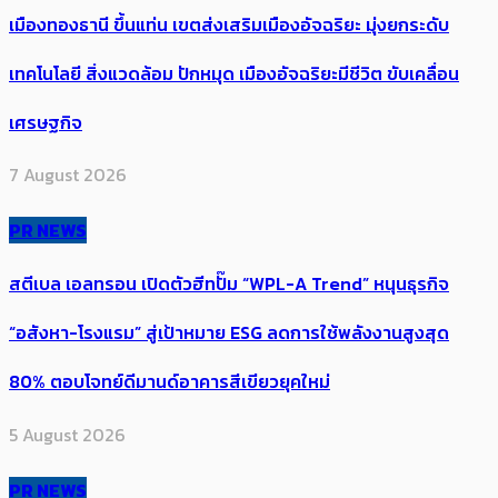
เมืองทองธานี ขึ้นแท่น เขตส่งเสริมเมืองอัจฉริยะ มุ่งยกระดับ
เทคโนโลยี สิ่งแวดล้อม ปักหมุด เมืองอัจฉริยะมีชีวิต ขับเคลื่อน
เศรษฐกิจ
7 August 2026
PR NEWS
สตีเบล เอลทรอน เปิดตัวฮีทปั๊ม “WPL-A Trend” หนุนธุรกิจ
“อสังหา-โรงแรม” สู่เป้าหมาย ESG ลดการใช้พลังงานสูงสุด
80% ตอบโจทย์ดีมานด์อาคารสีเขียวยุคใหม่
5 August 2026
PR NEWS