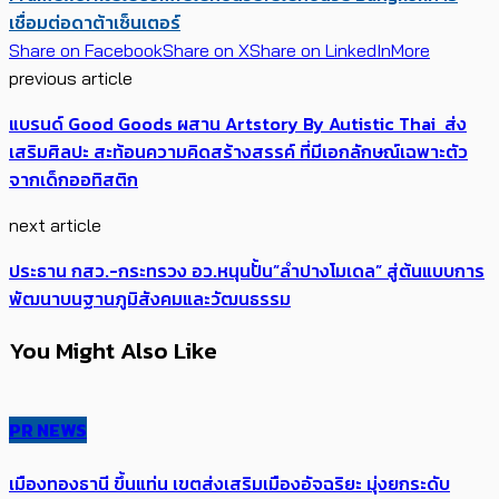
เชื่อมต่อ
ดาต้าเซ็นเตอร์
Share on Facebook
Share on X
Share on LinkedIn
More
previous article
แบรนด์ Good Goods ผสาน Artstory By Autistic Thai ส่ง
เสริมศิลปะ สะท้อนความคิดสร้างสรรค์ ที่มีเอกลักษณ์เฉพาะตัว
จากเด็กออทิสติก
next article
ประธาน กสว.-กระทรวง อว.หนุนปั้น”ลำปางโมเดล” สู่ต้นแบบการ
พัฒนาบนฐานภูมิสังคมและวัฒนธรรม
You Might Also Like
PR NEWS
เมืองทองธานี ขึ้นแท่น เขตส่งเสริมเมืองอัจฉริยะ มุ่งยกระดับ