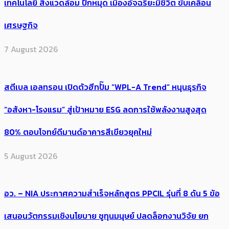
เทคโนโลยี สิ่งแวดล้อม ปักหมุด เมืองอัจฉริยะมีชีวิต ขับเคลื่อน
เศรษฐกิจ
7 August 2026
สตีเบล เอลทรอน เปิดตัวฮีทปั๊ม “WPL-A Trend” หนุนธุรกิจ
“อสังหา-โรงแรม” สู่เป้าหมาย ESG ลดการใช้พลังงานสูงสุด
80% ตอบโจทย์ดีมานด์อาคารสีเขียวยุคใหม่
5 August 2026
อว. – NIA ประกาศความสำเร็จหลักสูตร PPCIL รุ่นที่ 8 ดัน 5 ข้อ
เสนอนวัตกรรมเชิงนโยบาย ชูทุนมนุษย์ ปลดล็อกงานวิจัย ยก