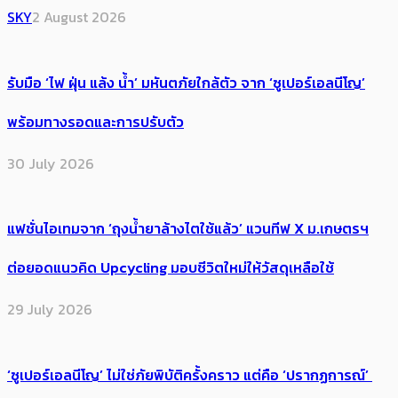
SKY
2 August 2026
รับมือ ‘ไฟ ฝุ่น แล้ง น้ำ’ มหันตภัยใกล้ตัว จาก ‘ซูเปอร์เอลนีโญ’
พร้อมทางรอดและการปรับตัว
30 July 2026
แฟชั่นไอเทมจาก ‘ถุงน้ำยาล้างไตใช้แล้ว’ แวนทีฟ X ม.เกษตรฯ
ต่อยอดแนวคิด Upcycling มอบชีวิตใหม่ให้วัสดุเหลือใช้
29 July 2026
‘ซูเปอร์เอลนีโญ’ ไม่ใช่ภัยพิบัติครั้งคราว แต่คือ ‘ปรากฏการณ์’ ​