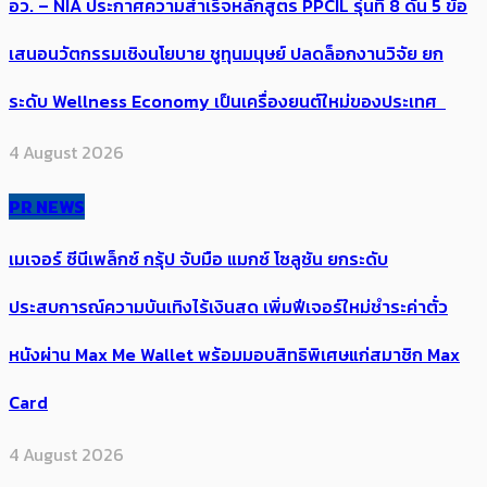
อว. – NIA ประกาศความสำเร็จหลักสูตร PPCIL รุ่นที่ 8 ดัน 5 ข้อ
เสนอนวัตกรรมเชิงนโยบาย ชูทุนมนุษย์ ปลดล็อกงานวิจัย ยก
ระดับ Wellness Economy เป็นเครื่องยนต์ใหม่ของประเทศ
4 August 2026
PR NEWS
เมเจอร์ ซีนีเพล็กซ์ กรุ้ป จับมือ แมกซ์ โซลูชัน ยกระดับ
ประสบการณ์ความบันเทิงไร้เงินสด เพิ่มฟีเจอร์ใหม่ชำระค่าตั๋ว
หนังผ่าน Max Me Wallet พร้อมมอบสิทธิพิเศษแก่สมาชิก Max
Card
4 August 2026