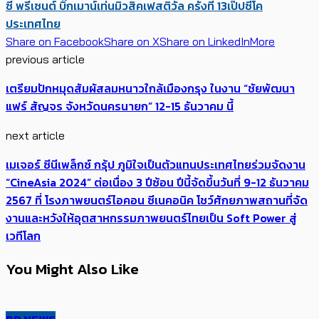
ซี่ พรีเซนต์ บิ๊กเมาน์เท่นมิวสิคเฟสติวัล ครั้งที่ 13
เป๊ปซี่โค
ประเทศไทย
Share on Facebook
Share on X
Share on LinkedIn
More
previous article
เตรียมปักหมุดสัมผัสลมหนาวใกล้เมืองกรุง ในงาน “ชัยพัฒนา
แฟร์ สัญจร จังหวัดนครนายก” 12-15 ธันวาคม นี้
next article
เมเจอร์ ซีนีเพล็กซ์ กรุ้ป ภูมิใจเป็นตัวแทนประเทศไทยร่วมจัดงาน
“CineAsia 2024” ต่อเนื่อง 3 ปีซ้อน ปีนี้จัดขึ้นวันที่ 9-12 ธันวาคม
2567 ที่ โรงภาพยนตร์ไอคอน ซีเนคอนิค โชว์ศักยภาพสถานที่จัด
งานและหวังให้อุตสาหกรรมภาพยนตร์ไทยเป็น Soft Power สู่
เวทีโลก
You Might Also Like