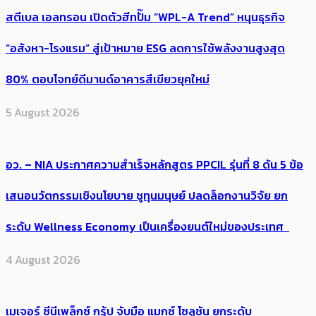
สตีเบล เอลทรอน เปิดตัวฮีทปั๊ม “WPL-A Trend” หนุนธุรกิจ
“อสังหา-โรงแรม” สู่เป้าหมาย ESG ลดการใช้พลังงานสูงสุด
80% ตอบโจทย์ดีมานด์อาคารสีเขียวยุคใหม่
5 August 2026
อว. – NIA ประกาศความสำเร็จหลักสูตร PPCIL รุ่นที่ 8 ดัน 5 ข้อ
เสนอนวัตกรรมเชิงนโยบาย ชูทุนมนุษย์ ปลดล็อกงานวิจัย ยก
ระดับ Wellness Economy เป็นเครื่องยนต์ใหม่ของประเทศ
4 August 2026
เมเจอร์ ซีนีเพล็กซ์ กรุ้ป จับมือ แมกซ์ โซลูชัน ยกระดับ