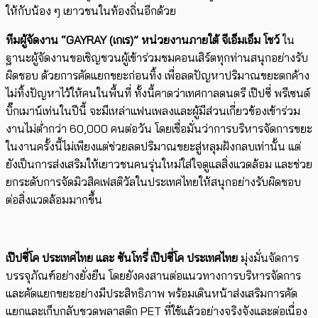
ให้กับน้อง ๆ เยาวชนในท้องถิ่นอีกด้วย
ทีมผู้จัดงาน “
GAYRAY (
เกเร)” หน่วยงานภายใต้ จีเอ็มเอ็ม โชว์
ใน
ฐานะผู้จัดงานขอเชิญชวนผู้เข้าร่วมชมคอนเสิร์ตทุกท่านสนุกอย่างรับ
ผิดชอบ ด้วยการคัดแยกขยะก่อนทิ้ง เพื่อลดปัญหาปริมาณขยะตกค้าง
ไม่ทิ้งปัญหาไว้ให้คนในพื้นที่ ทั้งนี้คาดว่าเทศกาลดนตรี เป๊ปซี่ พรีเซนต์
บิ๊กเมาน์เท่นในปีนี้ จะมีเหล่าแฟนเพลงและผู้มีส่วนเกี่ยวข้องเข้าร่วม
งานไม่ต่ำกว่า 60,000 คนต่อวัน โดยเชื่อมั่นว่าการบริหารจัดการขยะ
ในงานครั้งนี้ไม่เพียงแต่ช่วยลดปริมาณขยะสู่หลุมฝังกลบเท่านั้น แต่
ยังเป็นการส่งเสริมให้เยาวชนคนรุ่นใหม่ใส่ใจดูแลสิ่งแวดล้อม และช่วย
ยกระดับการจัดมิวสิคเฟสติวัลในประเทศไทยให้สนุกอย่างรับผิดชอบ
ต่อสิ่งแวดล้อมมากขึ้น
เป๊ปซี่โค ประเทศไทย และ ซันโทรี่ เป๊ปซี่โค ประเทศไทย
มุ่งมั่นจัดการ
บรรจุภัณฑ์อย่างยั่งยืน โดยยังคงสานต่อแนวทางการบริหารจัดการ
และคัดแยกขยะอย่างมีประสิทธิภาพ พร้อมเดินหน้าส่งเสริมการคัด
แยกและเก็บกลับขวดพลาสติก PET ที่ใช้แล้วอย่างจริงจังและต่อเนื่อง