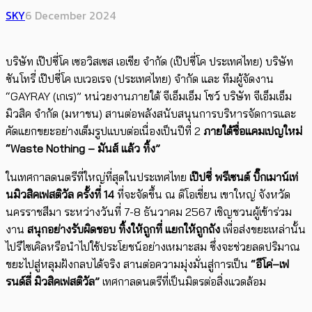
SKY
6 December 2024
บริษัท เป๊ปซี่โค เซอวิสเซส เอเชีย จำกัด (เป๊ปซี่โค ประเทศไทย) บริษัท
ซันโทรี่ เป๊ปซี่โค เบเวอเรจ (ประเทศไทย) จํากัด และ ทีมผู้จัดงาน
“GAYRAY (เกเร)” หน่วยงานภายใต้ จีเอ็มเอ็ม โชว์ บริษัท จีเอ็มเอ็ม
มิวสิค จำกัด (มหาชน) สานต่อพลังสนับสนุนการบริหารจัดการและ
คัดแยกขยะอย่างเต็มรูปแบบต่อเนื่องเป็นปีที่ 2
ภายใต้
ช
ื่อแคมเปญใหม่
“Waste
Nothing –
มันส์ แล้ว ทิ้ง
”
ในเทศกาลดนตรีที่ใหญ่ที่สุดในประเทศไทย
เป๊ปซี่ พรีเซนต์
บิ๊กเมาน์เท่
นมิวสิคเฟสติวัล ครั้งที่ 14
ที่จะจัดขึ้น ณ ดิโอเชี่ยน เขาใหญ่ จังหวัด
นครราชสีมา ระหว่างวันที่ 7-8 ธันวาคม 2567 เชิญชวนผู้เข้าร่วม
งาน
สนุกอย่างรับผิดชอบ ทิ้งให้ถูกที่ แยกให้ถูกถัง
เพื่อส่งขยะเหล่านั้น
ไปรีไซเคิลหรือนำไปใช้ประโยชน์อย่างเหมาะสม ซึ่งจะช่วยลดปริมาณ
ขยะไปสู่หลุมฝังกลบได้จริง สานต่อความมุ่งมั่นสู่การเป็น
“
อีโค่
–
เฟ
รนด์ลี่
มิวสิคเฟสติวัล
”
เทศกาลดนตรีที่เป็นมิตรต่อสิ่งแวดล้อม