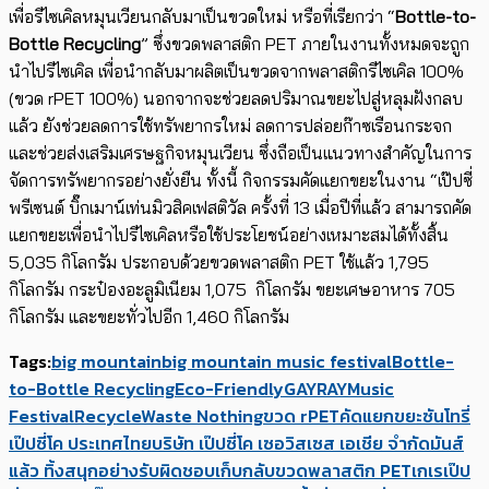
เพื่อรีไซเคิลหมุนเวียนกลับมาเป็นขวดใหม่ หรือที่เรียกว่า “
Bottle-to-
Bottle Recycling
” ซึ่งขวดพลาสติก PET ภายในงานทั้งหมดจะถูก
นำไปรีไซเคิล เพื่อนำกลับมาผลิตเป็นขวดจากพลาสติกรีไซเคิล 100%
(ขวด rPET 100%) นอกจากจะช่วยลดปริมาณขยะไปสู่หลุมฝังกลบ
แล้ว ยังช่วยลดการใช้ทรัพยากรใหม่ ลดการปล่อยก๊าซเรือนกระจก
และช่วยส่งเสริมเศรษฐกิจหมุนเวียน ซึ่งถือเป็นแนวทางสำคัญในการ
จัดการทรัพยากรอย่างยั่งยืน ทั้งนี้ กิจกรรมคัดแยกขยะในงาน “เป๊ปซี่
พรีเซนต์ บิ๊กเมาน์เท่นมิวสิคเฟสติวัล ครั้งที่ 13 เมื่อปีที่แล้ว สามารถคัด
แยกขยะเพื่อนำไปรีไซเคิลหรือใช้ประโยชน์อย่างเหมาะสมได้ทั้งสิ้น
5,035 กิโลกรัม ประกอบด้วยขวดพลาสติก PET ใช้แล้ว 1,795
กิโลกรัม กระป๋องอะลูมิเนียม 1,075 กิโลกรัม ขยะเศษอาหาร 705
กิโลกรัม และขยะทั่วไปอีก 1,460 กิโลกรัม
Tags:
big mountain
big mountain music festival
Bottle-
to-Bottle Recycling
Eco-Friendly
GAYRAY
Music
Festival
Recycle
Waste Nothing
ขวด rPET
คัดแยกขยะ
ซันโทรี่
เป๊ปซี่โค ประเทศไทย
บริษัท เป๊ปซี่โค เซอวิสเซส เอเชีย จำกัด
มันส์
แล้ว ทิ้ง
สนุกอย่างรับผิดชอบ
เก็บกลับขวดพลาสติก PET
เกเร
เป๊ป