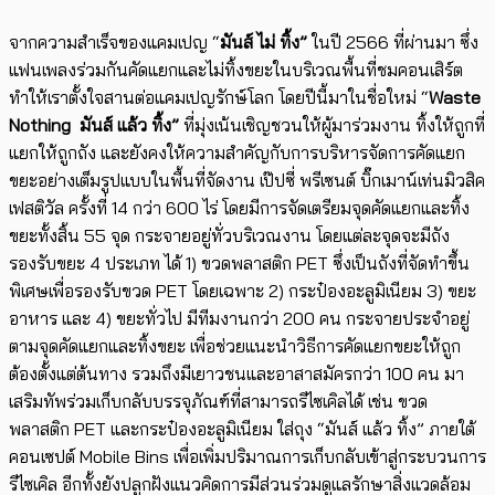
จากความสำเร็จของแคมเปญ “
มันส์ ไม่ ทิ้ง
”
ในปี 2566 ที่ผ่านมา ซึ่ง
แฟนเพลงร่วมกันคัดแยกและไม่ทิ้งขยะในบริเวณพื้นที่ชมคอนเสิร์ต
ทำให้เราตั้งใจสานต่อแคมเปญรักษ์โลก โดยปีนี้มาในชื่อใหม่ “
Waste
Nothing
มันส์ แล้ว ทิ้ง
”
ที่มุ่งเน้นเชิญชวนให้ผู้มาร่วมงาน ทิ้งให้ถูกที่
แยกให้ถูกถัง และยังคงให้ความสำคัญกับการบริหารจัดการคัดแยก
ขยะอย่างเต็มรูปแบบในพื้นที่จัดงาน เป๊ปซี่ พรีเซนต์ บิ๊กเมาน์เท่นมิวสิค
เฟสติวัล ครั้งที่ 14 กว่า 600 ไร่ โดยมีการจัดเตรียมจุดคัดแยกและทิ้ง
ขยะทั้งสิ้น 55 จุด กระจายอยู่ทั่วบริเวณงาน โดยแต่ละจุดจะมีถัง
รองรับขยะ 4 ประเภท ได้ 1) ขวดพลาสติก PET ซึ่งเป็นถังที่จัดทำขึ้น
พิเศษเพื่อรองรับขวด PET โดยเฉพาะ 2) กระป๋องอะลูมิเนียม 3) ขยะ
อาหาร และ 4) ขยะทั่วไป มีทีมงานกว่า 200 คน กระจายประจำอยู่
ตามจุดคัดแยกและทิ้งขยะ เพื่อช่วยแนะนำวิธีการคัดแยกขยะให้ถูก
ต้องตั้งแต่ต้นทาง รวมถึงมีเยาวชนและอาสาสมัครกว่า 100 คน มา
เสริมทัพร่วมเก็บกลับบรรจุภัณฑ์ที่สามารถรีไซเคิลได้ เช่น ขวด
พลาสติก PET และกระป๋องอะลูมิเนียม ใส่ถุง “มันส์ แล้ว ทิ้ง” ภายใต้
คอนเซปต์ Mobile Bins เพื่อเพิ่มปริมาณการเก็บกลับเข้าสู่กระบวนการ
รีไซเคิล อีกทั้งยังปลูกฝังแนวคิดการมีส่วนร่วมดูแลรักษาสิ่งแวดล้อม