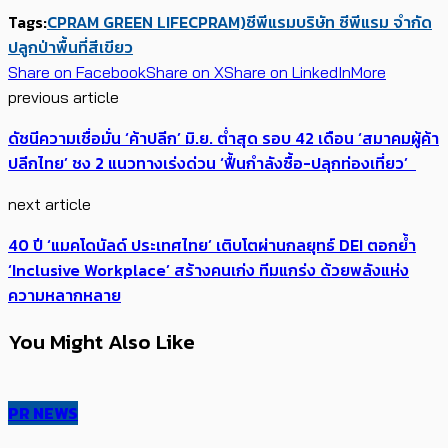
Tags:
CPRAM GREEN LIFE
CPRAM)
ซีพีแรม
บริษัท ซีพีแรม จำกัด
ปลูกป่า
พื้นที่สีเขียว
Share on Facebook
Share on X
Share on LinkedIn
More
previous article
ดัชนีความเชื่อมั่น ‘ค้าปลีก’ มิ.ย. ต่ำสุด รอบ 42 เดือน ‘สมาคมผู้ค้า
ปลีกไทย’ ​ชง 2 แนวทางเร่งด่วน ‘ฟื้นกำลังซื้อ-ปลุกท่องเที่ยว’
next article
40 ปี ‘แมคโดนัลด์ ประเทศไทย’ เติบโตผ่านกลยุทธ์ DEI ตอกย้ำ
‘Inclusive Workplace’ สร้างคนเก่ง ทีมแกร่ง ด้วยพลังแห่ง
ความหลากหลาย
You Might Also Like
PR NEWS