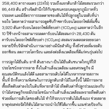
358,400 ตารางเมตร (224ไร่) รวมถึงแจกต้นกล้าไม้สะสมรวมกว่า
86,449 ต้น สร้างจิตสำนึกให้กับชุมชนครอบคลุมทุกภูมิภาคทั่ว
ประเทศ และมีอัตราการรอดตายของต้นไม้ที่ปลูกอยู่ในระดับที่น่า
พอใจ โดยคาดว่าจะสามารถดูดซับก๊าซคาร์บอนไดออกไซด์เพิ่มขึ้น
3,920 ตันคาร์บอนไดออกไซด์เทียบเท่า (tCO₂eq) และคาดว่าในอีก
10 ปีข้างหน้าจะสามารถลดคาร์บอนได้สะสมกว่า 28,430 ตัน
คาร์บอนไดออกไซด์เทียบเท่า (tCO₂eq) สะสมรวมตลอดระยะเวลา
หลายปีที่บริษัทดำเนินการมาอย่างมีนัยสำคัญ ทั้งยังช่วยเพิ่มระดับ
ออกซิเจน ลดภาวะโลกร้อน และส่งต่อสิ่งแวดล้อมที่ดีแก่คนรุ่นต่อไป
การปลูกไม้ยืนต้น อาทิ ต้นยางนา เป็นไม้ยืนต้นขนาดใหญ่ที่ให้
ประโยชน์หลากหลาย ทั้งในด้านสิ่งแวดล้อม และเศรษฐกิจ มี
คุณสมบัติทนแล้งได้ดี และสามารถเติบโตได้ในหลากหลายสภาพ
พื้นที่ อีกทั้งความพิเศษในการปลูกต้นกล้าไม้ในครั้งนี้ ได้มีการเพาะ
เชื้อเห็ดตับเต่าลงไปในดินที่เพาะกล้าไม้ เห็ดตับเต่าที่ปลูกร่วมแปลงกับ
ป่าไม้เศรษฐกิจจะมีประโยชน์มากในด้านสิ่งแวดล้อมเพราะเห็ดตับเต่า
ช่วยเพิ่มการเติบโตของต้นไม้ ทำให้ระบบรากต้นไม้แข็งแรง ช่วยสลาย
ธาตุฟอสฟอรัสให้ต้นไม้สามารถนำไปใช้ได้มากขึ้น แถมช่วยป้องกัน