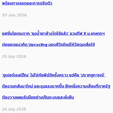
พร้อมทางรอดและการปรับตัว
30 July 2026
แฟชั่นไอเทมจาก ‘ถุงน้ำยาล้างไตใช้แล้ว’ แวนทีฟ X ม.เกษตรฯ
ต่อยอดแนวคิด Upcycling มอบชีวิตใหม่ให้วัสดุเหลือใช้
29 July 2026
‘ซูเปอร์เอลนีโญ’ ไม่ใช่ภัยพิบัติครั้งคราว แต่คือ ‘ปรากฏการณ์’ ​
ต้อง​วนกลับมาใหม่ และรุนแรงมากขึ้น อีกหนึ่งความเสี่ยงที่ภาครัฐ
ต้องวางแผนรับมืออย่างเป็นระบบและยั่งยืน
24 July 2026