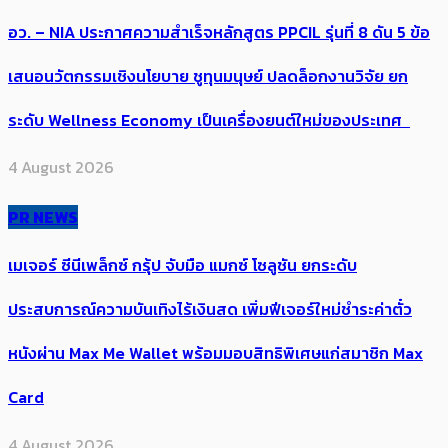
อว. – NIA ประกาศความสำเร็จหลักสูตร PPCIL รุ่นที่ 8 ดัน 5 ข้อ
เสนอนวัตกรรมเชิงนโยบาย ชูทุนมนุษย์ ปลดล็อกงานวิจัย ยก
ระดับ Wellness Economy เป็นเครื่องยนต์ใหม่ของประเทศ
4 August 2026
PR NEWS
เมเจอร์ ซีนีเพล็กซ์ กรุ้ป จับมือ แมกซ์ โซลูชัน ยกระดับ
ประสบการณ์ความบันเทิงไร้เงินสด เพิ่มฟีเจอร์ใหม่ชำระค่าตั๋ว
หนังผ่าน Max Me Wallet พร้อมมอบสิทธิพิเศษแก่สมาชิก Max
Card
4 August 2026