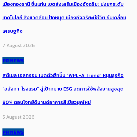
เมืองทองธานี ขึ้นแท่น เขตส่งเสริมเมืองอัจฉริยะ มุ่งยกระดับ
เทคโนโลยี สิ่งแวดล้อม ปักหมุด เมืองอัจฉริยะมีชีวิต ขับเคลื่อน
เศรษฐกิจ
7 August 2026
PR NEWS
สตีเบล เอลทรอน เปิดตัวฮีทปั๊ม “WPL-A Trend” หนุนธุรกิจ
“อสังหา-โรงแรม” สู่เป้าหมาย ESG ลดการใช้พลังงานสูงสุด
80% ตอบโจทย์ดีมานด์อาคารสีเขียวยุคใหม่
5 August 2026
PR NEWS