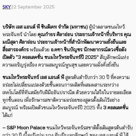
SKY
22 September 2025
บริษัท เอส แอนด์ พี ซินดิเคท จำกัด (มหาชน)
ผู้นำตลาดขนมไหว้
พระจันทร์ นำโดย
คุณกำธร ศิลาอ่อน ประธานเจ้าหน้าที่บริหาร คุณ
มณีสุดา ศิลาอ่อน ประธานเจ้าหน้าที่สำนักพัฒนาความยั่งยืนและ
สื่อสารองค์กร
พร้อมด้วย
อ.คฑา ชินบัญชร
นักพยากรณ์ดวงชื่อดัง
เปิดตัว
“
3
คอลเลคชั่น
ขนมไหว้พระจันทร์ปี
2025
”
สัญลักษณ์แห่ง
ความเจริญรุ่งเรือง ความสมบูรณ์พูนสุข และความมั่งคั่งยั่งยืน
ขนมไหว้พระจันทร์ เอส แอนด์ พี
สูตรต้นตำรับกว่า 30 ปี ที่คงความ
อร่อยไม่เปลี่ยนแปลงด้วยขั้นตอนการผลิตที่ผสมผสานระหว่าง
เทคโนโลยีที่ทันสมัยกับฝีมืออันปราณีต ด้วยความใส่ใจในรายละเอียด
ทุกขั้นตอน เพื่อรักษารสชาติความอร่อยของสูตรดั้งเดิมไว้อย่าง
สมบูรณ์ พร้อมเปิดตัวขนมไหว้พระจันทร์ปี 2025 ทั้ง
3
คอลเลคชั่น
ได้แก่
– S&P Moon Palace
ขนมไหว้พระจันทร์รสชาติดั้งเดิมสูตรต้นตำรับ
กว่า 30 ปี เนื้อแป้งนุ่ม บาง อันเป็นเอกลักษณ์ ของ เอส แอนด์ พี ไส้