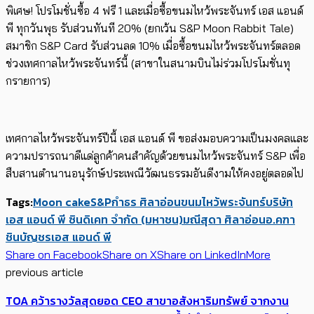
พิเศษ! โปรโมชั่นซื้อ 4 ฟรี 1 และเมื่อซื้อขนมไหว้พระจันทร์ เอส แอนด์
พี ทุกวันพุธ รับส่วนทันที 20% (ยกเว้น S&P Moon Rabbit Tale)
สมาชิก S&P Card รับส่วนลด 10% เมื่อซื้อขนมไหว้พระจันทร์ตลอด
ช่วงเทศกาลไหว้พระจันทร์นี้ (สาขาในสนามบินไม่ร่วมโปรโมชั่นทุ
กรายการ)
เทศกาลไหว้พระจันทร์ปีนี้ เอส แอนด์ พี ขอส่งมอบความเป็นมงคลและ
ความปรารถนาดีแด่ลูกค้าคนสำคัญด้วยขนมไหว้พระจันทร์ S&P เพื่อ
สืบสานตำนานอนุรักษ์ประเพณีวัฒนธรรมอันดีงามให้คงอยู่ตลอดไป
Tags:
Moon cake
S&P
กำธร ศิลาอ่อน
ขนมไหว้พระจันทร์
บริษัท
เอส แอนด์ พี ซินดิเคท จำกัด (มหาชน)
มณีสุดา ศิลาอ่อน
อ.คฑา
ชินบัญชร
เอส แอนด์ พี
Share on Facebook
Share on X
Share on LinkedIn
More
previous article
TOA คว้ารางวัลสุดยอด CEO สาขาอสังหาริมทรัพย์ จากงาน