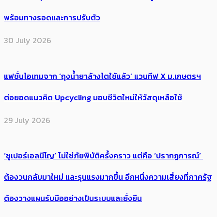
พร้อมทางรอดและการปรับตัว
30 July 2026
แฟชั่นไอเทมจาก ‘ถุงน้ำยาล้างไตใช้แล้ว’ แวนทีฟ X ม.เกษตรฯ
ต่อยอดแนวคิด Upcycling มอบชีวิตใหม่ให้วัสดุเหลือใช้
29 July 2026
‘ซูเปอร์เอลนีโญ’ ไม่ใช่ภัยพิบัติครั้งคราว แต่คือ ‘ปรากฏการณ์’ ​
ต้อง​วนกลับมาใหม่ และรุนแรงมากขึ้น อีกหนึ่งความเสี่ยงที่ภาครัฐ
ต้องวางแผนรับมืออย่างเป็นระบบและยั่งยืน