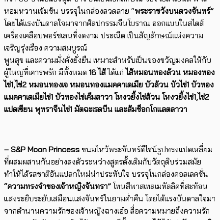
หอมหวานเข้มข้น บรรจุในกล่องลวดลาย “
พระราชวังบนดวงจันทร์”
โดยได้แรงบันดาลใจมาจากศิลปกรรมจีนโบราณ ออกแบบในสไตส์
เครื่องเคลือบพอร์ชเลนที่งดงาม ประณีต เป็นสัญลักษณ์แห่งความ
เจริญรุ่งเรือง ความสมบูรณ์
พูนสุข และความมั่งคั่งยั่งยืน เหมาะสำหรับเป็นของขวัญมงคลให้กับ
ผู้ใหญ่ที่เคารพรัก มีทั้งหมด
16
ไส้
ได้แก่
ไส้หมอนทองล้วน หมองทอง
ไข่
1
,ไข่
2
หมอนทองเจ หมอนทองแมคคาเดเมีย บัวล้วน บัวไข่
1
บัวทอง
แมคคาเดเมียไข่
1
บัวทองไข่เค็มลาวา โหงวยิ้งไข่ล้วน โหงวยิ้งไข่
1
,ไข่
2
แปดเซียน พุทราจีนไข่
1
มัตฉะเรดบีน และส้มช็อกโกแลตลาวา
– S&P Moon Princess
ขนมไหว้พระจันทร์ดีไซน์รูปทรงแปดเหลี่ยม
ที่ผสมผสานกันอย่างลงตัวระหว่างสูตรดั้งเดิมกับวัตถุดิบร่วมสมัย
ทำให้ได้รสชาติอันแปลกใหม่น่าประทับใจ บรรจุในกล่องคอลเลคชั่น
“ความทรงจำของเจ้าหญิงจันทรา”
โทนสีพาสเทลเมทัลลิคที่สะท้อน
แสงระยิบระยับเสมือนแสงจันทร์ในยามค่ำคืน โดยได้แรงบันดาลใจมา
จากตำนานความรักของเจ้าหญิงฉางเอ๋อ สื่อความหมายถึงความรัก