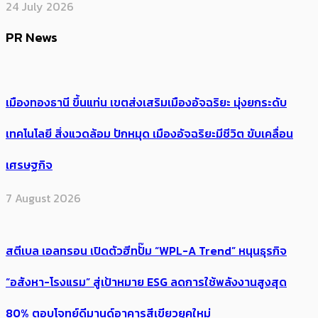
24 July 2026
PR News
เมืองทองธานี ขึ้นแท่น เขตส่งเสริมเมืองอัจฉริยะ มุ่งยกระดับ
เทคโนโลยี สิ่งแวดล้อม ปักหมุด เมืองอัจฉริยะมีชีวิต ขับเคลื่อน
เศรษฐกิจ
7 August 2026
สตีเบล เอลทรอน เปิดตัวฮีทปั๊ม “WPL-A Trend” หนุนธุรกิจ
“อสังหา-โรงแรม” สู่เป้าหมาย ESG ลดการใช้พลังงานสูงสุด
80% ตอบโจทย์ดีมานด์อาคารสีเขียวยุคใหม่