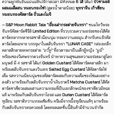
ความผูกพันอันแน่นแฟ้นไร้กาลเวลา มีทั้งหมด
6
ไส้
ได้แก่
บัวชามะลิ
ผสมเมล็ดสน หมอนทองไข่
1
(สูตรน้ำตาลน้อย)
พุทราจีน เก้าเซียน
หมอนทองคัสตาร์ด ถั่วแดงโมจิ
– S&P Moon Rabbit Tale
“เรื่องเล่ากระต่ายจันทรา”
ขนมไหว้พระ
จันทร์คัสตาร์ดซีรีส์
Limited Edition
ที่รวบรวมความอร่อยของไส้คัส
ตาร์ดหลากหลายรสชาติ เนียนนุ่ม หอมหวานละมุน สำหรับคนรักคัส
ตาร์ดโดยเฉพาะ บรรจุมาในตลับจันทรา
“
LUNAR CASE
”
กล่องเหล็ก
คลาสสิกลายเทพกระต่าย
“อวี้ทู่”
ที่อวตารมาเป็นเด็กผู้หญิง
“มูนี่”
พร้อมของวิเศษจากดวงจันทร์ นำพาความสุขและความอร่อยมาสู่โลก
มนุษย์ มี 4 รสชาติ ได้แก่
Golden Custard
ไส้คัสตาร์ดคลาสสิก มา
พร้อมตลับจันทราแดงวินเทจ
Salted Egg Custard
ไส้คัสตาร์ดไข่
เค็ม รสหวานเนียนนุ่มของคัสตาร์ดผสมกับความเค็มของไข่แดงอย่าง
ลงตัว มาพร้อมกับตลับจันทราน้ำเงินราตรี
Matcha Custard
ไส้คัส
ตาร์ดชาเขียวผสมผสานความหอมที่เป็นเอกลักษณ์ของชาเขียวมัทฉะ
แท้ มาพร้อมกับตลับจันทราโอรส และ
Durian Custard
ไส้คัสตาร์ด
ทุเรียน รสชาติหวานหอมเข้มข้น ครีมมี่จากเนื้อทุเรียนแท้ๆ มาพร้อม
กับตลับจันทราเทอควอยส์ โดยคอลเลคชั่นนี้สินค้ามีจำนวนจำกัด