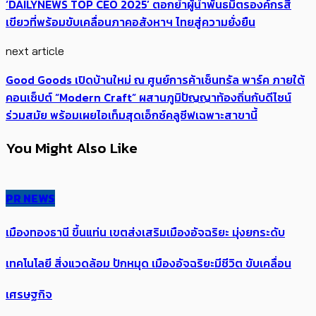
‘DAILYNEWS TOP CEO 2025’ ตอกย้ำผู้นำพันธมิตรองค์กรสี
เขียวที่พร้อมขับเคลื่อนภาคอสังหาฯ ไทยสู่ความยั่งยืน
next article
Good Goods เปิดบ้านใหม่ ณ ศูนย์การค้าเซ็นทรัล พาร์ค ภายใต้
คอนเซ็ปต์ “Modern Craft” ผสานภูมิปัญญาท้องถิ่นกับดีไซน์
ร่วมสมัย พร้อมเผยไอเท็มสุดเอ็กซ์คลูซีฟเฉพาะสาขานี้
You Might Also Like
PR NEWS
เมืองทองธานี ขึ้นแท่น เขตส่งเสริมเมืองอัจฉริยะ มุ่งยกระดับ
เทคโนโลยี สิ่งแวดล้อม ปักหมุด เมืองอัจฉริยะมีชีวิต ขับเคลื่อน
เศรษฐกิจ