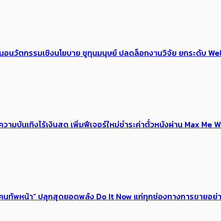
้อเสนอนวัตกรรมเชิงนโยบาย ชูทุนมนุษย์ ปลดล็อกงานวิจัย ยกระดับ
ณ์ความบันเทิงไร้เงินสด เพิ่มฟีเจอร์ใหม่ชำระค่าตั๋วหนังผ่าน Max 
 ของคนทัพหน้า” ปลุกสุดยอดพลัง Do It Now แก่ทุกช่องทางการขายอย