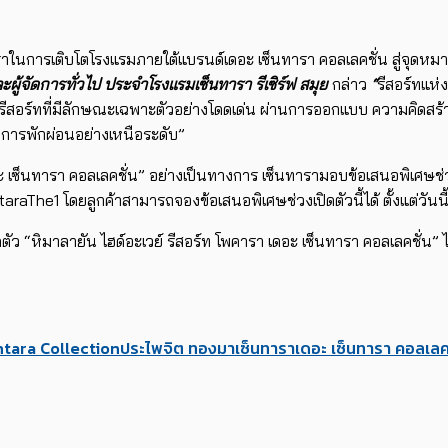
าราในการเติบโตโรงแรมภายใต้แบรนด์เดอะ เซ็นทารา คอลเลคชั่น สู่จุดหม
ผู้จัดการทั่วไป ประจำโรงแรมเซ็นทารา รีเซิร์ฟ สมุย
กล่าว
“
รีสอร์ทแห่
สอร์ทที่มีลักษณะเฉพาะตัวอย่างโดดเด่น ผ่านการออกแบบ ความคิดสร้างสรร
มการพักผ่อนอย่างเหนือระดับ”
อะ เซ็นทารา คอลเลคชั่น” อย่างเป็นทางการ เซ็นทารามอบข้อเสนอพิเศษช่ว
aThe1 โดยลูกค้าสามารถจองข้อเสนอพิเศษช่วงเปิดตัวนี้ได้ ตั้งแต่วัน
ัว “หิมาลายัน ไฮด์อะเวย์ รีสอร์ท โพคารา เดอะ เซ็นทารา คอลเลคชั่น” ได
tara Collection
ประไพจิต ทองมา
เซ็นทารา
เดอะ เซ็นทารา คอลเลค