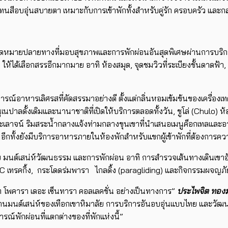
นสีอบอุ่นสบายตา เหมาะกับการเข้าพักทั้งสำหรับคู่รัก ครอบครัว และกลุ
ป็นจุดหมายปลายทางที่มอบสุขภาพและการพักผ่อนอันสุดพิเศษผ่านการบริก
ให้ได้เลือกสรรอีกมากมาย อาทิ ห้องสมุด, จุดชมวิวที่ระเบียงชั้นดาดฟ้า,
การณ์อาหารเลิศรสที่คัดสรรมาอย่างดี ตั้งแต่กลิ่นหอมเข้มข้นของเคร
นปาลดั้งเดิมและนานาชาติที่เปิดให้บริการตลอดทั้งวัน, ชูโล่ (Chulo)
ะเลาจน์ ริมสระน้ำกลางแจ้งท่ามกลางขุนเขาที่นำเสนอเมนูค็อกเทลและอา
อีกทั้งยังมีบริการอาหารภายในห้องพักสำหรับแขกผู้เข้าพักที่ต้องการคว
มนต์เสน่ห์วัฒนธรรม และการพักผ่อน อาทิ การสำรวจเส้นทางเดินเขาอันง
ABC เทรคกิ้ง, กระโดดร่มพารา ไกลดิ้ง (paragliding) และกิจกรรมผจญภ
ีสอร์ท โพคารา เดอะ เซ็นทารา คอลเลคชั่น อย่างเป็นทางการ”
ประไพจิต ทองมา
นมนต์เสน่ห์ของเทือกเขาหิมาลัย การบริการอันอบอุ่นแบบไทย และวัฒนธรรม
พักผ่อนที่แตกต่างของที่พักแห่งนี้”