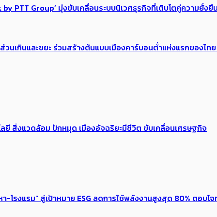
y PTT Group’ มุ่งขับเคลื่อนระบบนิเวศธุรกิจที่เติบโตคู่ความยั่งย
อาหารส่วนเกินและขยะ ร่วมสร้างต้นแบบเมืองคาร์บอนต่ำแห่งแรกของไท
ลยี สิ่งแวดล้อม ปักหมุด เมืองอัจฉริยะมีชีวิต ขับเคลื่อนเศรษฐกิจ
งหา-โรงแรม” สู่เป้าหมาย ESG ลดการใช้พลังงานสูงสุด 80% ตอบโจท