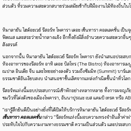
ส่วนตัว ที่รวมความสะดวกสบายร่วมสมัยเข้ากับฝีมืองานไม้ท้องถิ่นในโท
หิมาลายัน ไฮด์อะเวย์ รีสอร์ท โพคารา เดอะ เซ็นทารา คอลเลคชั่น เ
ฟิตเนส และสระว่ายน้ำกลางแจ้ง อีกทั้งยังมีสิ่งอำนวยความสะดวกอื่นๆ 
สังสรรค์
นอกจากนั้น หิมาลายัน ไฮด์อะเวย์ รีสอร์ท โพคารา ยังนำเสนอประสบ
ห้องอาหารของรีสอร์ท อาทิ เดอะ บิสโทร (The Bistro) ห้องอาหารเมนูเ
เนปาล อินเดีย จีน และไทยอย่างลงตัว รวมถึงซัมมิท (Summit) บาร์แล
ธรรมชาติอันเงียบสงบ นำเสนอชาชั้นเลิศจากแหล่งกำเนิดชั้นนำทั่วโลก 
รีสอร์ทแห่งนี้มอบประสบการณ์เข้าพักอย่างหลากหลาย ทั้งการผจญภัย 
ชมวิวที่โด่งดังของเมืองโพคารา, อันนาปุรณะ เบส แคมป์ เทรค หรือ 
“เรารู้สึกยินดีเป็นอย่างยิ่งที่ได้เปิดให้บริการหิมาลายัน ไฮด์อะเวย์ ร
เซ็นทารา คอลเลคชั่น
กล่าว “รีสอร์ทแห่งนี้มอบความทรงจำอันล้ำค่าผ่า
ประทับใจไปกับความงามทางธรรมชาติ ความเป็นส่วนตัว และประสบการณ์