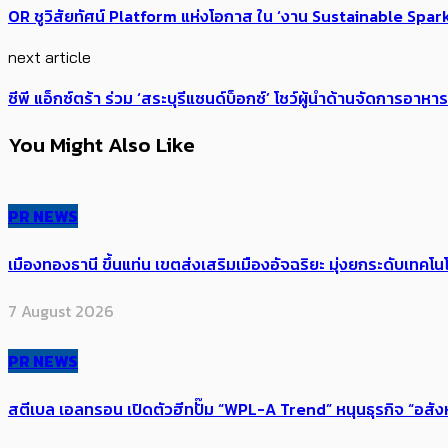
OR ชูวิสัยทัศน์ Platform แห่งโอกาส ใน ‘งาน Sustainable Spark b
next article
ซีพี แอ็กซ์ตร้า ร่วม ‘สระบุรีแซนด์บ็อกซ์’ โชว์ผู้นำด้านจัดการ
You Might Also Like
PR NEWS
เมืองทองธานี ขึ้นแท่น เขตส่งเสริมเมืองอัจฉริยะ มุ่งยกระดับเทคโนโ
7 August 2026
PR NEWS
สตีเบล เอลทรอน เปิดตัวฮีทปั๊ม “WPL-A Trend” หนุนธุรกิจ “อสั