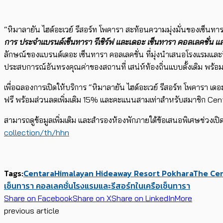
“หิมาลายัน ไฮด์อะเวย์ รีสอร์ท โพคารา สะท้อนความมุ่งมั่นของเซ็นท
การ ประจำแบรนด์เซ็นทารา รีเซิร์ฟ และเดอะ เซ็นทารา คอลเลคชั่น และ
ลักษณ์ของแบรนด์เดอะ เซ็นทารา คอลเลคชั่น ที่มุ่งนำเสนอโรงแรมและรี
ประสบการณ์อันทรงคุณค่าของสถานที่ เสน่ห์ท้องถิ่นแบบดั้งเดิม พร้อ
เพื่อฉลองการเปิดให้บริการ “หิมาลายัน ไฮด์อะเวย์ รีสอร์ท โพคารา เด
ฟรี พร้อมส่วนลดเพิ่มเติม 15% และคะแนนสามเท่าสำหรับสมาชิก Centar
สามารถดูข้อมูลเพิ่มเติม และสำรองห้องพักภายใต้ข้อเสนอพิเศษช่วงเปิดต
collection/th/hhn
Tags:
Centara
Himalayan Hideaway Resort Pokhara
The Cen
เซ็นทารา คอลเลคชั่น
โรงแรมและรีสอร์ทในเครือเซ็นทารา
Share on Facebook
Share on X
Share on LinkedIn
More
previous article