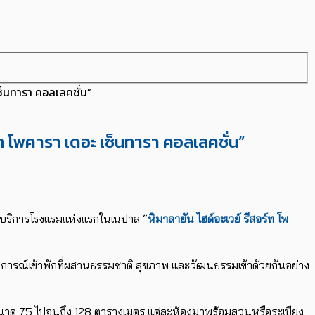
เซ็นทารา คอลเลคชั่น”
์ท โพคารา เดอะ เซ็นทารา คอลเลคชั่น”
้บริการโรงแรมแห่งแรกในเนปาล “
หิมาลายัน ไฮด์อะเวย์ รีสอร์ท โพ
บการณ์เข้าพักที่ผสานธรรมชาติ สุขภาพ และวัฒนธรรมเข้าด้วยกันอย่าง
งแต่ขนาด 75 ไปจนถึง 128 ตารางเมตร แต่ละห้องมาพร้อมสวนหรือระเบียง