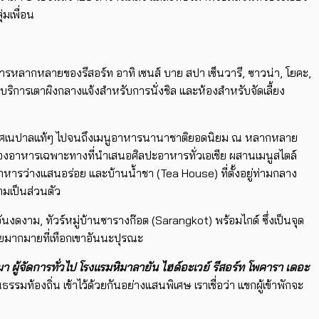
่มเพื่อน
ารหลากหลายของรีสอร์ท อาทิ เซนส์ บาย สปา เซ็นวารี, ซาวน่า, โยคะ,
 บริการเตาผิงกลางแจ้งสำหรับการนั่งชิล และห้องสำหรับจัดเลี้ยง
ื่องเทศเนปาลแท้ๆ ไปจนถึงเมนูอาหารนานาชาติยอดนิยม ณ หลากหลาย
 ห้องอาหารเฉพาะทางที่นำเสนอศิลปะอาหารทั่วเอเชีย ผสานเมนูสไตล์
หารว่างแสนอร่อย และบ้านน้ำชา (Tea House) ที่ตั้งอยู่ท่ามกลาง
ามเป็นส่วนตัว
ดงาม, ทัวร์หมู่บ้านซารางก๊อต (Sarangkot) พร้อมไกด์ ซึ่งเป็นจุด
ัยมากมายที่เทือกเขาอันนะปุรณะ
 ผู้จัดการทั่วไป โรงแรมหิมาลายัน ไฮด์อะเวย์ รีสอร์ท โพคารา เดอะ
ท้องถิ่น เข้าไว้ด้วยกันอย่างแสนพิเศษ เราเชื่อว่า แขกผู้เข้าพักจะ