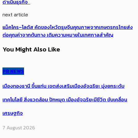
ดำเนินธุรกิจ
next article
แม็คโคร–โลตัส คัดของไหว้ตรุษจีนคุณภาพจากเกษตรกรไทยส่ง
ต่อคุณค่าจากต้นทาง เติมความหมายในเทศกาลสำคัญ
You Might Also Like
PR NEWS
เมืองทองธานี ขึ้นแท่น เขตส่งเสริมเมืองอัจฉริยะ มุ่งยกระดับ
เทคโนโลยี สิ่งแวดล้อม ปักหมุด เมืองอัจฉริยะมีชีวิต ขับเคลื่อน
เศรษฐกิจ
7 August 2026