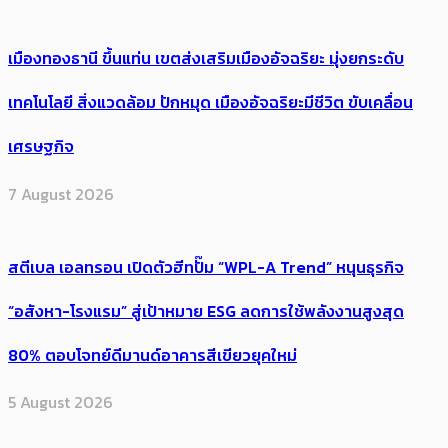
เมืองทองธานี ขึ้นแท่น เขตส่งเสริมเมืองอัจฉริยะ มุ่งยกระดับ
เทคโนโลยี สิ่งแวดล้อม ปักหมุด เมืองอัจฉริยะมีชีวิต ขับเคลื่อน
เศรษฐกิจ
7 August 2026
สตีเบล เอลทรอน เปิดตัวฮีทปั๊ม “WPL-A Trend” หนุนธุรกิจ
“อสังหา-โรงแรม” สู่เป้าหมาย ESG ลดการใช้พลังงานสูงสุด
80% ตอบโจทย์ดีมานด์อาคารสีเขียวยุคใหม่
5 August 2026