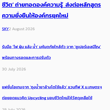
ชีวิต’ ถ่ายทอดองค์ความรู้ ส่งต่อหลักสูตร
ความยั่งยืนให้องค์กรยุคใหม่
SKY
2 August 2026
รับมือ ‘ไฟ ฝุ่น แล้ง น้ำ’ มหันตภัยใกล้ตัว จาก ‘ซูเปอร์เอลนีโญ’
พร้อมทางรอดและการปรับตัว
30 July 2026
แฟชั่นไอเทมจาก ‘ถุงน้ำยาล้างไตใช้แล้ว’ แวนทีฟ X ม.เกษตรฯ
ต่อยอดแนวคิด Upcycling มอบชีวิตใหม่ให้วัสดุเหลือใช้
29 July 2026