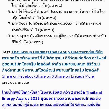
ไทยกรุ๊ป โฮลดิ้งส์ จำกัด (มหาชน)
นายโชติพัฒน์ พีชานนท์ ประธานกรรมการบริหาร บริษัท ไทย
กรุ๊ป โฮลดิ้งส์ จำกัด (มหาชน)
นายวัชรา ตันตริยานนท์ ประธานกรรมการ บริษัท อาคเนย์
ประกันชีวิต จำกัด (มหาชน)
นางภฤตยา สัจจศิลา กรรมการผู้จัดการ บริษัท อาคเนย์ประกัน
ชีวิต จำกัด (มหาชน)
Tags:
Thai Group Holdings
Thai Group Quarter
กลุ่มบริษัท
เฟรเซอร์ส พร็อพเพอร์ตี้ ลิมิเต็ด
ฐาปน สิริวัฒนภักดี
ดร.อารีพงศ์
ภู่ชอุ่ม
บริษัท ไทยกรุ๊ป โฮลดิ้งส์ จำกัด (มหาชน)
ปณต สิริวัฒน
ภักดี
อาทินันท์ พีชานนท์
โชติพัฒน์ พีชานนท์
ไทยกรุ๊ป โฮลดิ้งส์
Share on Facebook
Share on X
Share on LinkedIn
More
previous article
ไทยน้ำทิพย์ โคคา-โคล่า โรงงานรังสิต คว้า 2 รางวัล Thailand
Energy Awards 2025 สุดยอดรางวัลด้านพลังงานไทยระดับ
สากล ตอกย้ำผู้นำอุตสาหกรรมเครื่องดื่มที่ใช้หลักความยั่งยืน