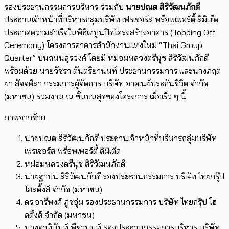
รองประธานกรรมการบริหาร ร่วมกับ
นายปณต สิริวัฒนภักดี
ประธานเจ้าหน้าที่บริหารกลุ่มบริษัท เฟรเซอร์ส พร็อพเพอร์ตี้ ลิมิเต็ด
ประกาศความสำเร็จในพิธีเทปูนปิดโครงสร้างอาคาร (Topping Off
Ceremony) โครงการอาคารสำนักงานแห่งใหม่ “Thai Group
Quarter” บนถนนสุรวงศ์ โดยมี หม่อมหลวงตรีนุช สิริวัฒนภักดี
พร้อมด้วย นายวัชรา ตันตริยานนท์ ประธานกรรมการ และนางภฤต
ยา สัจจศิลา กรรมการผู้จัดการ บริษัท อาคเนย์ประกันชีวิต จำกัด
(มหาชน) ร่วมงาน ณ ชั้นบนสุดของโครงการ เมื่อเร็ว ๆ นี้
ภาพจากซ้าย
นายปณต สิริวัฒนภักดี ประธานเจ้าหน้าที่บริหารกลุ่มบริษัท
เฟรเซอร์ส พร็อพเพอร์ตี้ ลิมิเต็ด
หม่อมหลวงตรีนุช สิริวัฒนภักดี
นายฐาปน สิริวัฒนภักดี รองประธานกรรมการ บริษัท ไทยกรุ๊ป
โฮลดิ้งส์ จำกัด (มหาชน)
ดร.อารีพงศ์ ภู่ชอุ่ม รองประธานกรรมการ บริษัท ไทยกรุ๊ป โฮ
ลดิ้งส์ จำกัด (มหาชน)
นางอาทินันท์ พีชานนท์ รองประธานกรรมการบริหาร บริษัท