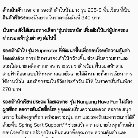
ด้านสินค้า
นอกจากรองเท้าผ้าใบนันยาง
รุ่น
205-S
พื้นเขียว ที่เป็น
สินค้าเรือธง
ของนันยาง ในราคาเริ่มต้นที่ 340 บาท
นันยาง ยังได้เสนอทางเลือก ‘รุ่นประหยัด’ เพิ่มเติมให้แก่ผู้ปกครอง
ผ่านรองเท้ารุ่นต่างๆ ต่อไปนี้
​รองเท้าผ้าใบ
รุ่น
Superstar
ที่พัฒนาขึ้นเพื่อตอบโจทย์ความคุ้มค่า
โดดเด่นด้วยการปรับทรงรองเท้าให้กว้างขึ้น ช่วยเพิ่มความเบาและ
สวมใส่สบาย ผลิตจากยางพาราธรรมชาติ พร้อมพื้นรองเท้าลาย
สายฟ้าที่ออกแบบให้ทนทานและยึดเกาะได้ดี เหมาะทั้งการเรียน การ
ใช้งานทั่วไป และกิจกรรมในชีวิตประจำวัน มีให้ ในราคาเริ่มต้นเพียง
270 บาท
รองเท้านักเรียนประถม​ โดยเฉพาะ
รุ่น
Nanyang Have Fun
ไม่ต้อง
ผูกเชือก ลดการสัมผัสเชื้อโรค
ชูจุดเด่นเรื่องความสะดวก สะอาด สนุก
เพราะ ไม่ต้องผูกเชือก พร้อมความนุ่ม เบา และรองรับแรงกระแทกได้ดี
ด้วยพื้น Spring Soft Support™ ช่วยเสริมความสบายในทุกก้าวเดิน
ตอบโจทย์ครอบครัวยุคใหม่ที่มองหาทั้งคุณภาพ ความคุ้มค่า และ