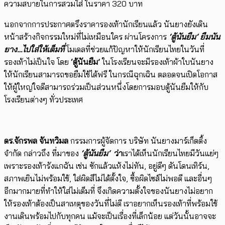
ความสบายในการสวมใส่ ในราคา 320 บาท
นอกจากการประกาศตรึงราคารองเท้านักเรียนแล้ว นันยางยังเดิน
หน้าสร้างกิจกรรมใหม่ที่ไม่เหมือนใคร ผ่านโครงการ
‘ตู้นันยืม
‘
ยืมนัน
ยาง…ไปใส่ให้เต็มที่
โมเดลที่ช่วยแก้ปัญหาให้นักเรียนไทยในวันที่
รองเท้าไม่เป็นใจ โดย
‘ตู้นันยืม’
ในโรงเรียนจะมีรองเท้าผ้าใบนันยาง
ให้นักเรียนสามารถขอยืมใช้ได้ฟรี ในกรณีฉุกเฉิน ตลอดจนเปิดโอกาส
ให้ผู้ใหญ่ใจดีสามารถร่วมเป็นส่วนหนึ่งโดยการมอบตู้นันยืมให้กับ
โรงเรียนต่างๆ ทั่วประเทศ
ดร.จักรพล จันทวิมล
กรรมการผู้จัดการ บริษัท นันยางมาร์เก็ตติ้ง
จำกัด กล่าวถึง ที่มาของ
‘ตู้นันยืม
‘
ว่า
เราได้เห็นนักเรียนไทยมีวันแย่ๆ
เพราะรองเท้ารังแกฉัน เช่น ซักแล้วแห้งไม่ทัน, อยู่ดีๆ ดันโดนเทิร์น,
สภาพเยินไม่พร้อมใช้, ใส่ผิดสีไม่ได้ตั้งใจ, ซื้อผิดไซส์ไม่พอดี และอื่นๆ
อีกมากมายที่ทำให้ใส่ไม่เต็มที่ จึงเกิดความตั้งใจของนันยางไม่อยาก
ให้รองเท้าต้องเป็นสาเหตุของวันที่ไม่ดี เราอยากเห็นรองเท้าที่พร้อมใช้
งานเดินพร้อมไปกับทุกคน แม้จะเป็นเรื่องที่เล็กน้อย แต่วันนั้นอาจจะ