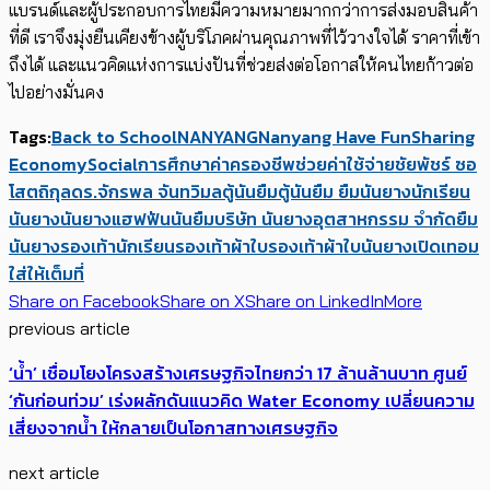
แบรนด์และผู้ประกอบการไทยมีความหมายมากกว่าการส่งมอบสินค้า
ที่ดี เราจึงมุ่งยืนเคียงข้างผู้บริโภคผ่านคุณภาพที่ไว้วางใจได้ ราคาที่เข้า
ถึงได้ และแนวคิดแห่งการแบ่งปันที่ช่วยส่งต่อโอกาสให้คนไทยก้าวต่อ
ไปอย่างมั่นคง
Tags:
Back to School
NANYANG
Nanyang Have Fun
Sharing
Economy
Social
การศึกษา
ค่าครองชีพ
ช่วยค่าใช้จ่าย
ชัยพัชร์ ซอ
โสตถิกุล
ดร.จักรพล จันทวิมล
ตู้นันยืม
ตู้นันยืม ยืมนันยาง
นักเรียน
นันยาง
นันยางแฮฟฟัน
นันยืม
บริษัท นันยางอุตสาหกรรม จำกัด
ยืม
นันยาง
รองเท้านักเรียน
รองเท้าผ้าใบ
รองเท้าผ้าใบนันยาง
เปิดเทอม
ใส่ให้เต็มที่
Share on Facebook
Share on X
Share on LinkedIn
More
previous article
‘น้ำ’ เชื่อมโยงโครงสร้าง​เศรษฐกิจไทยกว่า 17 ล้านล้านบาท ศูนย์
‘กันก่อนท่วม’ เร่งผลักดันแนวคิด Water Economy เปลี่ยนความ
เสี่ยงจากน้ำ ให้กลายเป็นโอกาสทางเศรษฐกิจ
next article