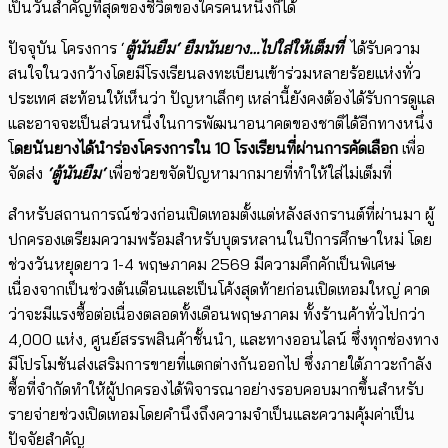
เป็นวันสำคัญที่สุดของชีวิตของใครคนหนึ่งก็ได้
ปัจจุบัน โครงการ ‘
ตู้นันยืม
‘
ยืมนันยาง…ไปใส่ให้เต็มที่
ได้รับความ
สนใจในวงกว้างโดยมีโรงเรียนลงทะเบียนเข้าร่วมหลายร้อยแห่งทั่ว
ประเทศ สะท้อนให้เห็นว่า ปัญหาเล็กๆ เหล่านี้ยังคงต้องได้รับการดูแล
และอาจจะเป็นส่วนหนึ่งในการพัฒนาอนาคตของชาติได้อีกทางหนึ่ง
โ
ดยนันยางได้นำร่องโครงการใน 10 โรงเรียนที่ผ่านการคัดเลือก
เพื่อ
จัดส่ง
‘ตู้นันยืม
‘
เพื่อช่วยขจัดปัญหามากมายที่ทำให้ใส่ไม่เต็มที่
สำหรับสถานการณ์ช่วงก่อนเปิดเทอมตั้งแต่หลังสงกรานต์ที่ผ่านมา ผู้
ปกครองเตรียมความพร้อมสำหรับบุตรหลานในปีการศึกษาใหม่ โดย
ช่วงวันหยุดยาว 1-4 พฤษภาคม 2569 มีความคึกคักเป็นพิเศษ
เนื่องจากเป็นช่วงต้นเดือนและเป็นโค้งสุดท้ายก่อนเปิดเทอมใหญ่ คาด
ว่าจะมีแรงซื้อต่อเนื่องตลอดทั้งเดือนพฤษภาคม ทั้งร้านค้าทั่วไปกว่า
4,000 แห่ง, ศูนย์สรรพสินค้าชั้นนำ, และทางออนไลน์ ซึ่งทุกช่องทาง
มีโปรโมชันส่งเสริมการขายที่แตกต่างกันออกไป ซึ่งภายใต้ภาวะกำลัง
ซื้อที่จำกัดทำให้ผู้ปกครองได้พิจารณาอย่างรอบคอบมากขึ้นสำหรับ
รายจ่ายช่วงเปิดเทอมโดยคำนึงถึงความจำเป็นและความคุ้มค่าเป็น
ปัจจัยสำคัญ