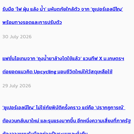
รับมือ ‘ไฟ ฝุ่น แล้ง น้ำ’ มหันตภัยใกล้ตัว จาก ‘ซูเปอร์เอลนีโญ’
พร้อมทางรอดและการปรับตัว
30 July 2026
แฟชั่นไอเทมจาก ‘ถุงน้ำยาล้างไตใช้แล้ว’ แวนทีฟ X ม.เกษตรฯ
ต่อยอดแนวคิด Upcycling มอบชีวิตใหม่ให้วัสดุเหลือใช้
29 July 2026
‘ซูเปอร์เอลนีโญ’ ไม่ใช่ภัยพิบัติครั้งคราว แต่คือ ‘ปรากฏการณ์’ ​
ต้อง​วนกลับมาใหม่ และรุนแรงมากขึ้น อีกหนึ่งความเสี่ยงที่ภาครัฐ
ต้องวางแผนรับมืออย่างเป็นระบบและยั่งยืน