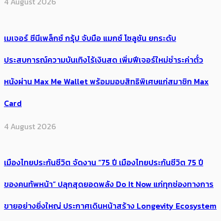
4 August 2026
เมเจอร์ ซีนีเพล็กซ์ กรุ้ป จับมือ แมกซ์ โซลูชัน ยกระดับ
ประสบการณ์ความบันเทิงไร้เงินสด เพิ่มฟีเจอร์ใหม่ชำระค่าตั๋ว
หนังผ่าน Max Me Wallet พร้อมมอบสิทธิพิเศษแก่สมาชิก Max
Card
4 August 2026
เมืองไทยประกันชีวิต จัดงาน “75 ปี เมืองไทยประกันชีวิต 75 ปี
ของคนทัพหน้า” ปลุกสุดยอดพลัง Do It Now แก่ทุกช่องทางการ
ขายอย่างยิ่งใหญ่ ประกาศเดินหน้าสร้าง Longevity Ecosystem