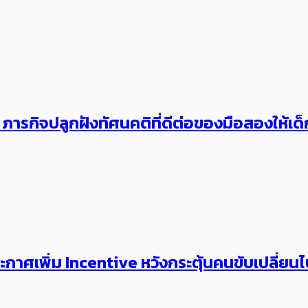
ารกิจปลูกฝังทัศนคติที่ดีต่อของมือสองให้เด็กไ
ศเพิ่ม Incentive หวัง​กระตุ้นคนขับเปลี่ยนไ