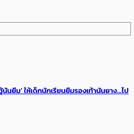
้นันยืม’ ให้เด็กนักเรียนยืมรองเท้านันยาง…ไป