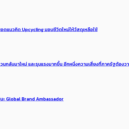
อดแนวคิด Upcycling มอบชีวิตใหม่ให้วัสดุเหลือใช้
้อง​วนกลับมาใหม่ และรุนแรงมากขึ้น อีกหนึ่งความเสี่ยงที่ภาครัฐต้อง
นฐานะ Global Brand Ambassador