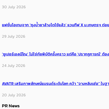
30 July 2026
แฟชั่นไอเทมจาก ‘ถุงน้ำยาล้างไตใช้แล้ว’ แวนทีฟ X ม.เกษตรฯ ต่อย
29 July 2026
‘ซูเปอร์เอลนีโญ’ ไม่ใช่ภัยพิบัติครั้งคราว แต่คือ ‘ปรากฏการณ์’ ​ต
24 July 2026
AVATR เสริมภาพลักษณ์แบรนด์ระดับโลก คว้า “จางหลิงเฮ่อ” ใ
20 July 2026
PR News