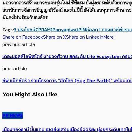
นอกจากการสร้างเยาวชนคนรุ่นใหม่ ซีพีแรม ยังมุ่งยกระดับศักยภาพบ
สถาบันการจัดการปัญญาภิวัฒน์ และในปีนี้ ยังได้มอบทุนการศึกษา
มั่นคงไปพร้อมกับองค์กร
Tags:
3 ประโยชน์
CPRAM)
Panyapiwat
PIM
ช่อลดา ทองผิว
ซีพีแรม
Share on Facebook
Share on X
Share on LinkedIn
More
previous article
เดอะมอลล์ไลฟ์สโตร์ งามวงศ์วาน ยกระดับ Life Ecosystem ครบว
next article
ซีพี แอ็กซ์ตร้า ร่วมโครงการ “ฮักโลก (Hug The Earth)” พร้อมเดิ
You Might Also Like
PR NEWS
เมืองทองธานี ขึ้นแท่น เขตส่งเสริมเมืองอัจฉริยะ มุ่งยกระดับเทคโนโ