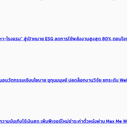
งหา-โรงแรม” สู่เป้าหมาย ESG ลดการใช้พลังงานสูงสุด 80% ตอบโจท
้อเสนอนวัตกรรมเชิงนโยบาย ชูทุนมนุษย์ ปลดล็อกงานวิจัย ยกระดับ
ณ์ความบันเทิงไร้เงินสด เพิ่มฟีเจอร์ใหม่ชำระค่าตั๋วหนังผ่าน Max 