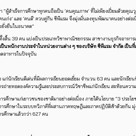
า “ผู้สำเร็จการศึกษาทุกคนถือเป็น ‘คนคุณภาพ’ ที่ไม่เพียงเปี่ยมด้วยคุ
‘คนเก่ง’ และ ‘คนดี’ ควบคู่กัน ซีพีแรม จึงมุ่งมั่นลงทุนพัฒนาคนอย่างต่
ะยั่งยืนในอนาคต”
ชีพรวมทั้งสิ้น 39 คน แบ่งเป็นประเภทวิชาพาณิชยกรรม สาขางานธุรกิจอ
ุเป็นพนักงานประจำในหน่วยงานต่าง ๆ ของบริษัท ซีพีแรม จำกัด เป็นที่เ
าดอาหารในปัจจุบัน
งใจ แก่นักเรียนดีเด่นที่มีผลการเรียนยอดเยี่ยม จำนวน 63 คน และนักเรี
รถ่ายทอดองค์ความรู้และประสบการณ์วิชาชีพแก่นักเรียน สะท้อนความมุ
การศึกษาแก่เยาวชนของชาติมาอย่างต่อเนื่อง ภายใต้นโยบาย “3 ประโยช
ารจัดการศึกษาในระบบทวิภาคีที่ผสานภาคทฤษฎีและภาคปฏิบัติเข้าด้วยก
จการศึกษาแล้วกว่า 627 คน