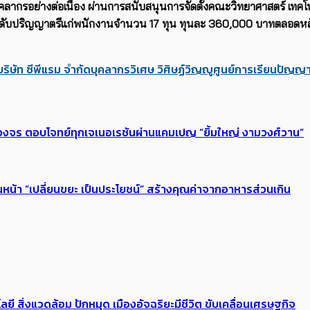
ุคลากรอย่างต่อเนื่อง ผ่านการสนับสนุนการจัดตั้งคณะวิทยาศาสตร์ เ
ระดับปริญญาตรีแก่พนักงานจำนวน
17
ทุน ทุนละ
360,000
บาทตลอดหลัก
บริษัท ซีพีแรม จำกัด
บุคลากร
วิเศษ วิศิษฏ์วิญญู
ศูนย์การเรียนปัญญา
งจร ตอบโจทย์ทุกเจเนอเรชันผ่านแคมเปญ “ยิ้มใหญ่ งามวงศ์วาน”
นหน้า “เปลี่ยนขยะ เป็นประโยชน์” สร้างคุณค่าจากอาหารส่วนเกิน
ลยี สิ่งแวดล้อม ปักหมุด เมืองอัจฉริยะมีชีวิต ขับเคลื่อนเศรษฐกิจ