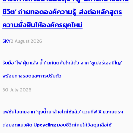
ชีวิต’ ถ่ายทอดองค์ความรู้ ส่งต่อหลักสูตร
ความยั่งยืนให้องค์กรยุคใหม่
SKY
2 August 2026
รับมือ ‘ไฟ ฝุ่น แล้ง น้ำ’ มหันตภัยใกล้ตัว จาก ‘ซูเปอร์เอลนีโญ’
พร้อมทางรอดและการปรับตัว
30 July 2026
แฟชั่นไอเทมจาก ‘ถุงน้ำยาล้างไตใช้แล้ว’ แวนทีฟ X ม.เกษตรฯ
ต่อยอดแนวคิด Upcycling มอบชีวิตใหม่ให้วัสดุเหลือใช้