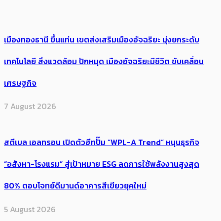
เมืองทองธานี ขึ้นแท่น เขตส่งเสริมเมืองอัจฉริยะ มุ่งยกระดับ
เทคโนโลยี สิ่งแวดล้อม ปักหมุด เมืองอัจฉริยะมีชีวิต ขับเคลื่อน
เศรษฐกิจ
7 August 2026
สตีเบล เอลทรอน เปิดตัวฮีทปั๊ม “WPL-A Trend” หนุนธุรกิจ
“อสังหา-โรงแรม” สู่เป้าหมาย ESG ลดการใช้พลังงานสูงสุด
80% ตอบโจทย์ดีมานด์อาคารสีเขียวยุคใหม่
5 August 2026