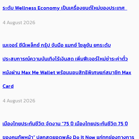
ระดับ Wellness Economy เป็นเครื่องยนต์ใหม่ของประเทศ
4 August 2026
เมเจอร์ ซีนีเพล็กซ์ กรุ้ป จับมือ แมกซ์ โซลูชัน ยกระดับ
ประสบการณ์ความบันเทิงไร้เงินสด เพิ่มฟีเจอร์ใหม่ชำระค่าตั๋ว
หนังผ่าน Max Me Wallet พร้อมมอบสิทธิพิเศษแก่สมาชิก Max
Card
4 August 2026
เมืองไทยประกันชีวิต จัดงาน “75 ปี เมืองไทยประกันชีวิต 75 ปี
ของคนทัพหน้า” ปลุกสุดยอดพลัง Do It Now แก่ทุกช่องทางการ