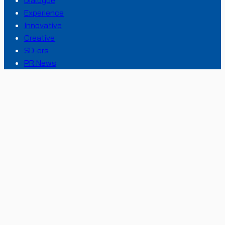
Dialogue
Experience
Innovative
Creative
SD-ers
PR News