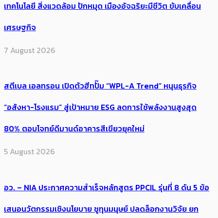
เทคโนโลยี สิ่งแวดล้อม ปักหมุด เมืองอัจฉริยะมีชีวิต ขับเคลื่อน
เศรษฐกิจ
7 August 2026
สตีเบล เอลทรอน เปิดตัวฮีทปั๊ม “WPL-A Trend” หนุนธุรกิจ
“อสังหา-โรงแรม” สู่เป้าหมาย ESG ลดการใช้พลังงานสูงสุด
80% ตอบโจทย์ดีมานด์อาคารสีเขียวยุคใหม่
5 August 2026
อว. – NIA ประกาศความสำเร็จหลักสูตร PPCIL รุ่นที่ 8 ดัน 5 ข้อ
เสนอนวัตกรรมเชิงนโยบาย ชูทุนมนุษย์ ปลดล็อกงานวิจัย ยก