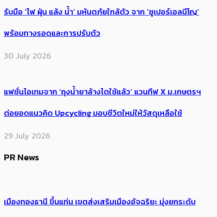
รับมือ ‘ไฟ ฝุ่น แล้ง น้ำ’ มหันตภัยใกล้ตัว จาก ‘ซูเปอร์เอลนีโญ’
พร้อมทางรอดและการปรับตัว
30 July 2026
แฟชั่นไอเทมจาก ‘ถุงน้ำยาล้างไตใช้แล้ว’ แวนทีฟ X ม.เกษตรฯ
ต่อยอดแนวคิด Upcycling มอบชีวิตใหม่ให้วัสดุเหลือใช้
29 July 2026
PR News
เมืองทองธานี ขึ้นแท่น เขตส่งเสริมเมืองอัจฉริยะ มุ่งยกระดับ