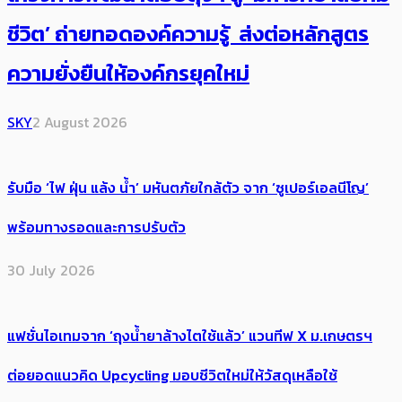
ชีวิต’ ถ่ายทอดองค์ความรู้ ส่งต่อหลักสูตร
ความยั่งยืนให้องค์กรยุคใหม่
SKY
2 August 2026
รับมือ ‘ไฟ ฝุ่น แล้ง น้ำ’ มหันตภัยใกล้ตัว จาก ‘ซูเปอร์เอลนีโญ’
พร้อมทางรอดและการปรับตัว
30 July 2026
แฟชั่นไอเทมจาก ‘ถุงน้ำยาล้างไตใช้แล้ว’ แวนทีฟ X ม.เกษตรฯ
ต่อยอดแนวคิด Upcycling มอบชีวิตใหม่ให้วัสดุเหลือใช้