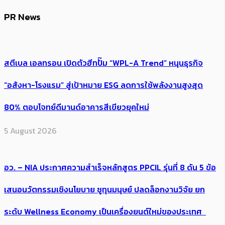
PR News
สตีเบล เอลทรอน เปิดตัวฮีทปั๊ม “WPL-A Trend” หนุนธุรกิจ
“อสังหา-โรงแรม” สู่เป้าหมาย ESG ลดการใช้พลังงานสูงสุด
80% ตอบโจทย์ดีมานด์อาคารสีเขียวยุคใหม่
5 August 2026
อว. – NIA ประกาศความสำเร็จหลักสูตร PPCIL รุ่นที่ 8 ดัน 5 ข้อ
เสนอนวัตกรรมเชิงนโยบาย ชูทุนมนุษย์ ปลดล็อกงานวิจัย ยก
ระดับ Wellness Economy เป็นเครื่องยนต์ใหม่ของประเทศ