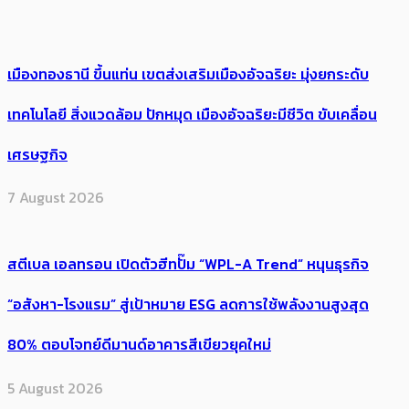
เมืองทองธานี ขึ้นแท่น เขตส่งเสริมเมืองอัจฉริยะ มุ่งยกระดับ
เทคโนโลยี สิ่งแวดล้อม ปักหมุด เมืองอัจฉริยะมีชีวิต ขับเคลื่อน
เศรษฐกิจ
7 August 2026
สตีเบล เอลทรอน เปิดตัวฮีทปั๊ม “WPL-A Trend” หนุนธุรกิจ
“อสังหา-โรงแรม” สู่เป้าหมาย ESG ลดการใช้พลังงานสูงสุด
80% ตอบโจทย์ดีมานด์อาคารสีเขียวยุคใหม่
5 August 2026