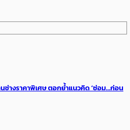
ารงานช่างราคาพิเศษ ตอกย้ำแนวคิด ‘ซ่อม…ก่อน