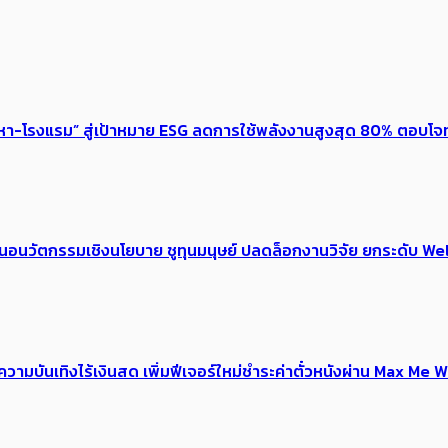
งหา-โรงแรม” สู่เป้าหมาย ESG ลดการใช้พลังงานสูงสุด 80% ตอบโจท
้อเสนอนวัตกรรมเชิงนโยบาย ชูทุนมนุษย์ ปลดล็อกงานวิจัย ยกระดับ
ณ์ความบันเทิงไร้เงินสด เพิ่มฟีเจอร์ใหม่ชำระค่าตั๋วหนังผ่าน Max 