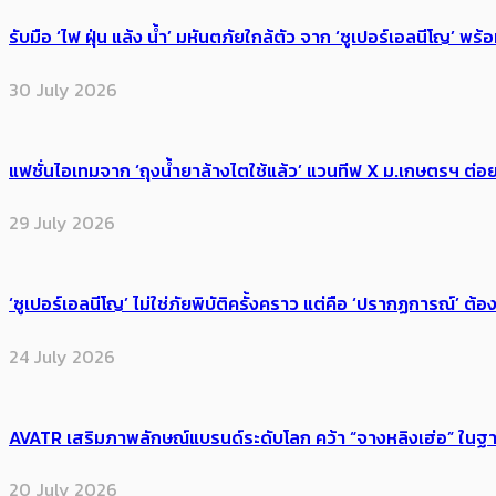
รับมือ ‘ไฟ ฝุ่น แล้ง น้ำ’ มหันตภัยใกล้ตัว จาก ‘ซูเปอร์เอลนีโญ’ 
30 July 2026
แฟชั่นไอเทมจาก ‘ถุงน้ำยาล้างไตใช้แล้ว’ แวนทีฟ X ม.เกษตรฯ ต่อย
29 July 2026
‘ซูเปอร์เอลนีโญ’ ไม่ใช่ภัยพิบัติครั้งคราว แต่คือ ‘ปรากฏการณ์’ ​ต
24 July 2026
AVATR เสริมภาพลักษณ์แบรนด์ระดับโลก คว้า “จางหลิงเฮ่อ” ใ
20 July 2026