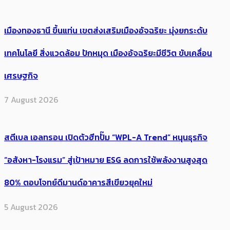
เมืองทองธานี ขึ้นแท่น เขตส่งเสริมเมืองอัจฉริยะ มุ่งยกระดับ
เทคโนโลยี สิ่งแวดล้อม ปักหมุด เมืองอัจฉริยะมีชีวิต ขับเคลื่อน
เศรษฐกิจ
7 August 2026
สตีเบล เอลทรอน เปิดตัวฮีทปั๊ม “WPL-A Trend” หนุนธุรกิจ
“อสังหา-โรงแรม” สู่เป้าหมาย ESG ลดการใช้พลังงานสูงสุด
80% ตอบโจทย์ดีมานด์อาคารสีเขียวยุคใหม่
5 August 2026