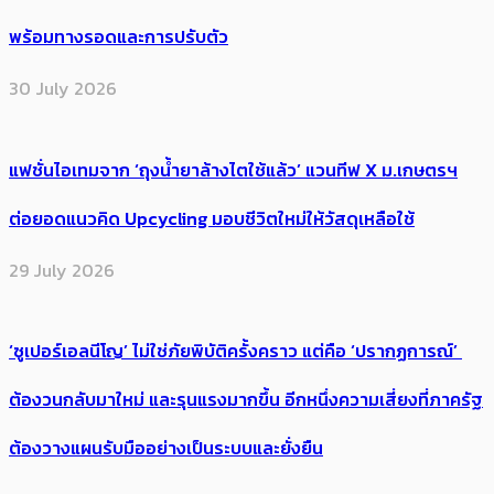
พร้อมทางรอดและการปรับตัว
30 July 2026
แฟชั่นไอเทมจาก ‘ถุงน้ำยาล้างไตใช้แล้ว’ แวนทีฟ X ม.เกษตรฯ
ต่อยอดแนวคิด Upcycling มอบชีวิตใหม่ให้วัสดุเหลือใช้
29 July 2026
‘ซูเปอร์เอลนีโญ’ ไม่ใช่ภัยพิบัติครั้งคราว แต่คือ ‘ปรากฏการณ์’ ​
ต้อง​วนกลับมาใหม่ และรุนแรงมากขึ้น อีกหนึ่งความเสี่ยงที่ภาครัฐ
ต้องวางแผนรับมืออย่างเป็นระบบและยั่งยืน