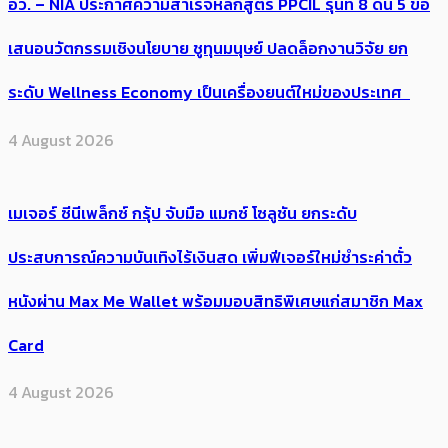
อว. – NIA ประกาศความสำเร็จหลักสูตร PPCIL รุ่นที่ 8 ดัน 5 ข้อ
เสนอนวัตกรรมเชิงนโยบาย ชูทุนมนุษย์ ปลดล็อกงานวิจัย ยก
ระดับ Wellness Economy เป็นเครื่องยนต์ใหม่ของประเทศ
4 August 2026
เมเจอร์ ซีนีเพล็กซ์ กรุ้ป จับมือ แมกซ์ โซลูชัน ยกระดับ
ประสบการณ์ความบันเทิงไร้เงินสด เพิ่มฟีเจอร์ใหม่ชำระค่าตั๋ว
หนังผ่าน Max Me Wallet พร้อมมอบสิทธิพิเศษแก่สมาชิก Max
Card
4 August 2026