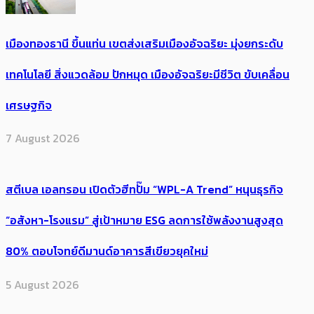
เมืองทองธานี ขึ้นแท่น เขตส่งเสริมเมืองอัจฉริยะ มุ่งยกระดับ
เทคโนโลยี สิ่งแวดล้อม ปักหมุด เมืองอัจฉริยะมีชีวิต ขับเคลื่อน
เศรษฐกิจ
7 August 2026
สตีเบล เอลทรอน เปิดตัวฮีทปั๊ม “WPL-A Trend” หนุนธุรกิจ
“อสังหา-โรงแรม” สู่เป้าหมาย ESG ลดการใช้พลังงานสูงสุด
80% ตอบโจทย์ดีมานด์อาคารสีเขียวยุคใหม่
5 August 2026