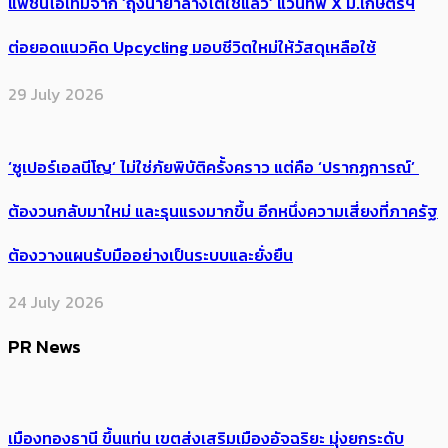
แฟชั่นไอเทมจาก ‘ถุงน้ำยาล้างไตใช้แล้ว’ แวนทีฟ X ม.เกษตรฯ
ต่อยอดแนวคิด Upcycling มอบชีวิตใหม่ให้วัสดุเหลือใช้
29 July 2026
‘ซูเปอร์เอลนีโญ’ ไม่ใช่ภัยพิบัติครั้งคราว แต่คือ ‘ปรากฏการณ์’ ​
ต้อง​วนกลับมาใหม่ และรุนแรงมากขึ้น อีกหนึ่งความเสี่ยงที่ภาครัฐ
ต้องวางแผนรับมืออย่างเป็นระบบและยั่งยืน
24 July 2026
PR News
เมืองทองธานี ขึ้นแท่น เขตส่งเสริมเมืองอัจฉริยะ มุ่งยกระดับ