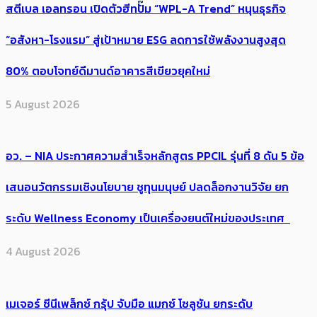
สตีเบล เอลทรอน เปิดตัวฮีทปั๊ม “WPL-A Trend” หนุนธุรกิจ
“อสังหา-โรงแรม” สู่เป้าหมาย ESG ลดการใช้พลังงานสูงสุด
80% ตอบโจทย์ดีมานด์อาคารสีเขียวยุคใหม่
5 August 2026
อว. – NIA ประกาศความสำเร็จหลักสูตร PPCIL รุ่นที่ 8 ดัน 5 ข้อ
เสนอนวัตกรรมเชิงนโยบาย ชูทุนมนุษย์ ปลดล็อกงานวิจัย ยก
ระดับ Wellness Economy เป็นเครื่องยนต์ใหม่ของประเทศ
4 August 2026
เมเจอร์ ซีนีเพล็กซ์ กรุ้ป จับมือ แมกซ์ โซลูชัน ยกระดับ