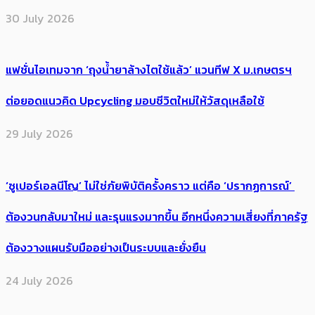
30 July 2026
แฟชั่นไอเทมจาก ‘ถุงน้ำยาล้างไตใช้แล้ว’ แวนทีฟ X ม.เกษตรฯ
ต่อยอดแนวคิด Upcycling มอบชีวิตใหม่ให้วัสดุเหลือใช้
29 July 2026
‘ซูเปอร์เอลนีโญ’ ไม่ใช่ภัยพิบัติครั้งคราว แต่คือ ‘ปรากฏการณ์’ ​
ต้อง​วนกลับมาใหม่ และรุนแรงมากขึ้น อีกหนึ่งความเสี่ยงที่ภาครัฐ
ต้องวางแผนรับมืออย่างเป็นระบบและยั่งยืน
24 July 2026