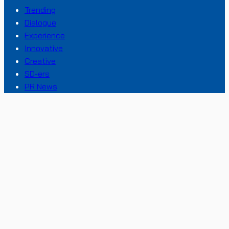
Trending
Dialogue
Experience
Innovative
Creative
SD-ers
PR News