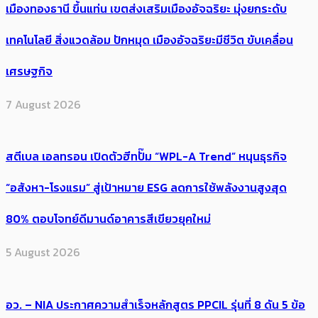
เมืองทองธานี ขึ้นแท่น เขตส่งเสริมเมืองอัจฉริยะ มุ่งยกระดับ
เทคโนโลยี สิ่งแวดล้อม ปักหมุด เมืองอัจฉริยะมีชีวิต ขับเคลื่อน
เศรษฐกิจ
7 August 2026
สตีเบล เอลทรอน เปิดตัวฮีทปั๊ม “WPL-A Trend” หนุนธุรกิจ
“อสังหา-โรงแรม” สู่เป้าหมาย ESG ลดการใช้พลังงานสูงสุด
80% ตอบโจทย์ดีมานด์อาคารสีเขียวยุคใหม่
5 August 2026
อว. – NIA ประกาศความสำเร็จหลักสูตร PPCIL รุ่นที่ 8 ดัน 5 ข้อ