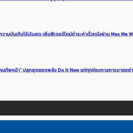
ณ์ความบันเทิงไร้เงินสด เพิ่มฟีเจอร์ใหม่ชำระค่าตั๋วหนังผ่าน Max 
 ของคนทัพหน้า” ปลุกสุดยอดพลัง Do It Now แก่ทุกช่องทางการขายอย