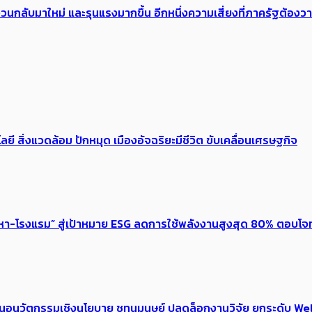
้อง​วนกลับมาใหม่ และรุนแรงมากขึ้น อีกหนึ่งความเสี่ยงที่ภาครัฐต้อง
ลยี สิ่งแวดล้อม ปักหมุด เมืองอัจฉริยะมีชีวิต ขับเคลื่อนเศรษฐกิจ
งหา-โรงแรม” สู่เป้าหมาย ESG ลดการใช้พลังงานสูงสุด 80% ตอบโจท
้อเสนอนวัตกรรมเชิงนโยบาย ชูทุนมนุษย์ ปลดล็อกงานวิจัย ยกระดับ