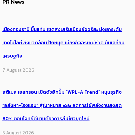
PR News
เมืองทองธานี ขึ้นแท่น เขตส่งเสริมเมืองอัจฉริยะ มุ่งยกระดับ
เทคโนโลยี สิ่งแวดล้อม ปักหมุด เมืองอัจฉริยะมีชีวิต ขับเคลื่อน
เศรษฐกิจ
7 August 2026
สตีเบล เอลทรอน เปิดตัวฮีทปั๊ม “WPL-A Trend” หนุนธุรกิจ
“อสังหา-โรงแรม” สู่เป้าหมาย ESG ลดการใช้พลังงานสูงสุด
80% ตอบโจทย์ดีมานด์อาคารสีเขียวยุคใหม่
5 August 2026