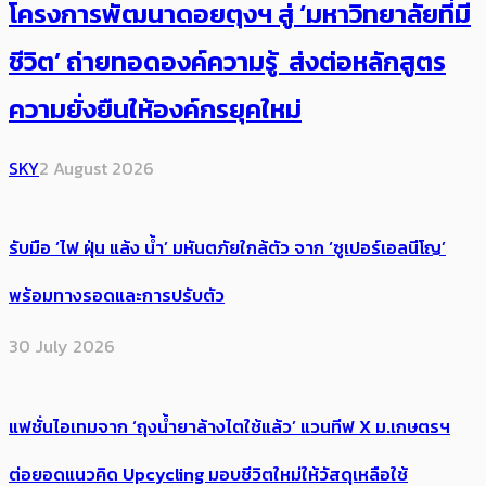
โครงการพัฒนาดอยตุงฯ สู่ ‘มหาวิทยาลัยที่มี
ชีวิต’ ถ่ายทอดองค์ความรู้ ส่งต่อหลักสูตร
ความยั่งยืนให้องค์กรยุคใหม่
SKY
2 August 2026
รับมือ ‘ไฟ ฝุ่น แล้ง น้ำ’ มหันตภัยใกล้ตัว จาก ‘ซูเปอร์เอลนีโญ’
พร้อมทางรอดและการปรับตัว
30 July 2026
แฟชั่นไอเทมจาก ‘ถุงน้ำยาล้างไตใช้แล้ว’ แวนทีฟ X ม.เกษตรฯ
ต่อยอดแนวคิด Upcycling มอบชีวิตใหม่ให้วัสดุเหลือใช้