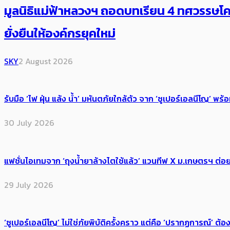
มูลนิธิแม่ฟ้าหลวงฯ ถอดบทเรียน 4 ทศวรรษโคร
ยั่งยืนให้องค์กรยุคใหม่
SKY
2 August 2026
รับมือ ‘ไฟ ฝุ่น แล้ง น้ำ’ มหันตภัยใกล้ตัว จาก ‘ซูเปอร์เอลนีโญ’ 
30 July 2026
แฟชั่นไอเทมจาก ‘ถุงน้ำยาล้างไตใช้แล้ว’ แวนทีฟ X ม.เกษตรฯ ต่อย
29 July 2026
‘ซูเปอร์เอลนีโญ’ ไม่ใช่ภัยพิบัติครั้งคราว แต่คือ ‘ปรากฏการณ์’ ​ต