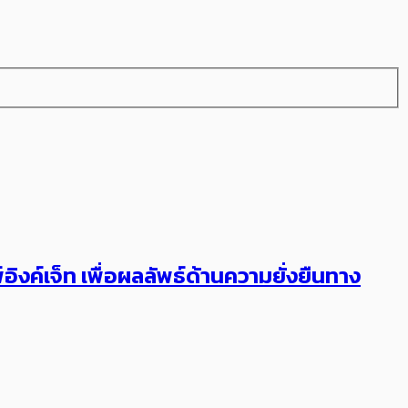
อิงค์เจ็ท เพื่อผลลัพธ์ด้านความยั่งยืนทาง