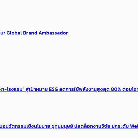
นฐานะ Global Brand Ambassador
งหา-โรงแรม” สู่เป้าหมาย ESG ลดการใช้พลังงานสูงสุด 80% ตอบโจท
้อเสนอนวัตกรรมเชิงนโยบาย ชูทุนมนุษย์ ปลดล็อกงานวิจัย ยกระดับ