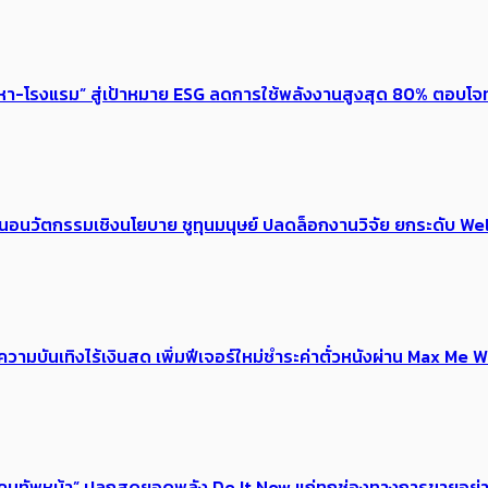
งหา-โรงแรม” สู่เป้าหมาย ESG ลดการใช้พลังงานสูงสุด 80% ตอบโจท
้อเสนอนวัตกรรมเชิงนโยบาย ชูทุนมนุษย์ ปลดล็อกงานวิจัย ยกระดับ
ณ์ความบันเทิงไร้เงินสด เพิ่มฟีเจอร์ใหม่ชำระค่าตั๋วหนังผ่าน Max 
 ของคนทัพหน้า” ปลุกสุดยอดพลัง Do It Now แก่ทุกช่องทางการขายอย