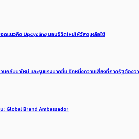
อดแนวคิด Upcycling มอบชีวิตใหม่ให้วัสดุเหลือใช้
้อง​วนกลับมาใหม่ และรุนแรงมากขึ้น อีกหนึ่งความเสี่ยงที่ภาครัฐต้อง
นฐานะ Global Brand Ambassador