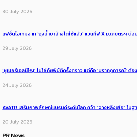
30 July 2026
แฟชั่นไอเทมจาก ‘ถุงน้ำยาล้างไตใช้แล้ว’ แวนทีฟ X ม.เกษตรฯ ต่อย
29 July 2026
‘ซูเปอร์เอลนีโญ’ ไม่ใช่ภัยพิบัติครั้งคราว แต่คือ ‘ปรากฏการณ์’ ​ต
24 July 2026
AVATR เสริมภาพลักษณ์แบรนด์ระดับโลก คว้า “จางหลิงเฮ่อ” ใ
20 July 2026
PR News