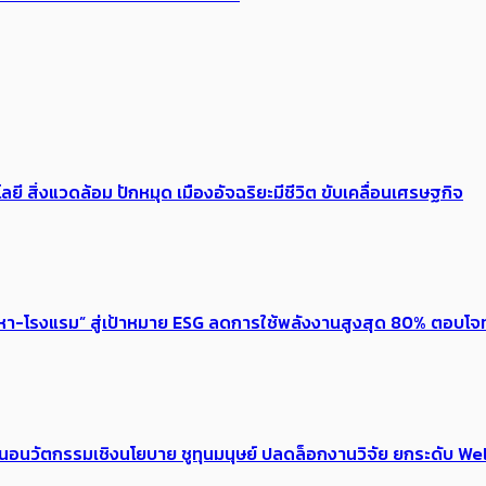
ลยี สิ่งแวดล้อม ปักหมุด เมืองอัจฉริยะมีชีวิต ขับเคลื่อนเศรษฐกิจ
งหา-โรงแรม” สู่เป้าหมาย ESG ลดการใช้พลังงานสูงสุด 80% ตอบโจท
้อเสนอนวัตกรรมเชิงนโยบาย ชูทุนมนุษย์ ปลดล็อกงานวิจัย ยกระดับ