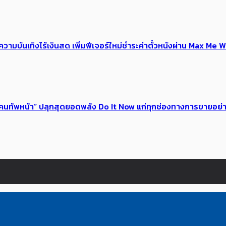
ณ์ความบันเทิงไร้เงินสด เพิ่มฟีเจอร์ใหม่ชำระค่าตั๋วหนังผ่าน Max 
 ของคนทัพหน้า” ปลุกสุดยอดพลัง Do It Now แก่ทุกช่องทางการขายอย