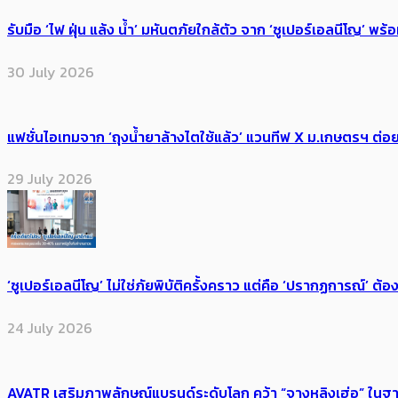
รับมือ ‘ไฟ ฝุ่น แล้ง น้ำ’ มหันตภัยใกล้ตัว จาก ‘ซูเปอร์เอลนีโญ’ 
30 July 2026
แฟชั่นไอเทมจาก ‘ถุงน้ำยาล้างไตใช้แล้ว’ แวนทีฟ X ม.เกษตรฯ ต่อย
29 July 2026
‘ซูเปอร์เอลนีโญ’ ไม่ใช่ภัยพิบัติครั้งคราว แต่คือ ‘ปรากฏการณ์’ ​ต
24 July 2026
AVATR เสริมภาพลักษณ์แบรนด์ระดับโลก คว้า “จางหลิงเฮ่อ” ใ