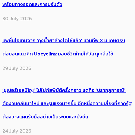
พร้อมทางรอดและการปรับตัว
30 July 2026
แฟชั่นไอเทมจาก ‘ถุงน้ำยาล้างไตใช้แล้ว’ แวนทีฟ X ม.เกษตรฯ
ต่อยอดแนวคิด Upcycling มอบชีวิตใหม่ให้วัสดุเหลือใช้
29 July 2026
‘ซูเปอร์เอลนีโญ’ ไม่ใช่ภัยพิบัติครั้งคราว แต่คือ ‘ปรากฏการณ์’ ​
ต้อง​วนกลับมาใหม่ และรุนแรงมากขึ้น อีกหนึ่งความเสี่ยงที่ภาครัฐ
ต้องวางแผนรับมืออย่างเป็นระบบและยั่งยืน
24 July 2026