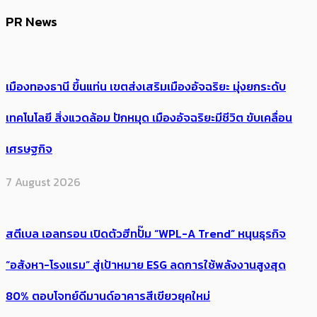
PR News
เมืองทองธานี ขึ้นแท่น เขตส่งเสริมเมืองอัจฉริยะ มุ่งยกระดับ
เทคโนโลยี สิ่งแวดล้อม ปักหมุด เมืองอัจฉริยะมีชีวิต ขับเคลื่อน
เศรษฐกิจ
7 August 2026
สตีเบล เอลทรอน เปิดตัวฮีทปั๊ม “WPL-A Trend” หนุนธุรกิจ
“อสังหา-โรงแรม” สู่เป้าหมาย ESG ลดการใช้พลังงานสูงสุด
80% ตอบโจทย์ดีมานด์อาคารสีเขียวยุคใหม่