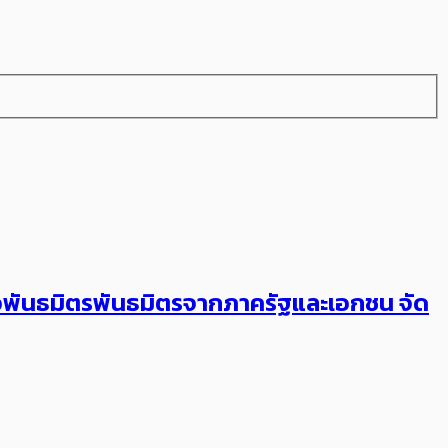
ับมือพันธมิตรพันธมิตรจากภาครัฐและเอกชน จัด