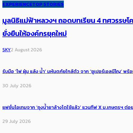
EXPERIENCE
TOP STORIES
มูลนิธิแม่ฟ้าหลวงฯ ถอดบทเรียน 4 ทศวรรษโคร
ยั่งยืนให้องค์กรยุคใหม่
SKY
2 August 2026
รับมือ ‘ไฟ ฝุ่น แล้ง น้ำ’ มหันตภัยใกล้ตัว จาก ‘ซูเปอร์เอลนีโญ’ 
30 July 2026
แฟชั่นไอเทมจาก ‘ถุงน้ำยาล้างไตใช้แล้ว’ แวนทีฟ X ม.เกษตรฯ ต่อย
29 July 2026