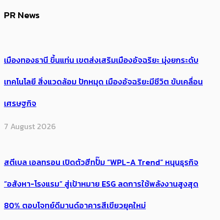
PR News
เมืองทองธานี ขึ้นแท่น เขตส่งเสริมเมืองอัจฉริยะ มุ่งยกระดับ
เทคโนโลยี สิ่งแวดล้อม ปักหมุด เมืองอัจฉริยะมีชีวิต ขับเคลื่อน
เศรษฐกิจ
7 August 2026
สตีเบล เอลทรอน เปิดตัวฮีทปั๊ม “WPL-A Trend” หนุนธุรกิจ
“อสังหา-โรงแรม” สู่เป้าหมาย ESG ลดการใช้พลังงานสูงสุด
80% ตอบโจทย์ดีมานด์อาคารสีเขียวยุคใหม่