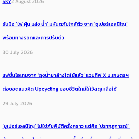
SKY
2 August 2026
รับมือ ‘ไฟ ฝุ่น แล้ง น้ำ’ มหันตภัยใกล้ตัว จาก ‘ซูเปอร์เอลนีโญ’
พร้อมทางรอดและการปรับตัว
30 July 2026
แฟชั่นไอเทมจาก ‘ถุงน้ำยาล้างไตใช้แล้ว’ แวนทีฟ X ม.เกษตรฯ
ต่อยอดแนวคิด Upcycling มอบชีวิตใหม่ให้วัสดุเหลือใช้
29 July 2026
‘ซูเปอร์เอลนีโญ’ ไม่ใช่ภัยพิบัติครั้งคราว แต่คือ ‘ปรากฏการณ์’ ​