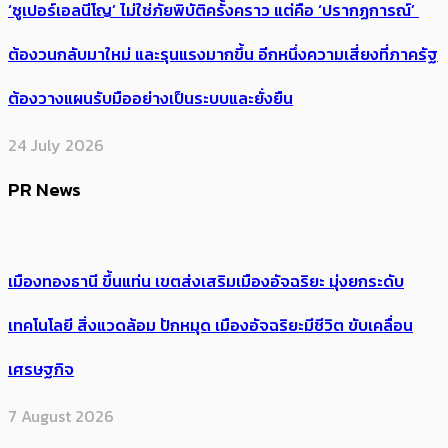
‘ซูเปอร์เอลนีโญ’ ไม่ใช่ภัยพิบัติครั้งคราว แต่คือ ‘ปรากฏการณ์’ ​
ต้อง​วนกลับมาใหม่ และรุนแรงมากขึ้น อีกหนึ่งความเสี่ยงที่ภาครัฐ
ต้องวางแผนรับมืออย่างเป็นระบบและยั่งยืน
24 July 2026
PR News
เมืองทองธานี ขึ้นแท่น เขตส่งเสริมเมืองอัจฉริยะ มุ่งยกระดับ
เทคโนโลยี สิ่งแวดล้อม ปักหมุด เมืองอัจฉริยะมีชีวิต ขับเคลื่อน
เศรษฐกิจ
7 August 2026