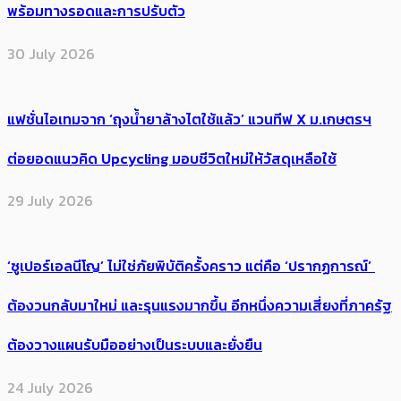
พร้อมทางรอดและการปรับตัว
30 July 2026
แฟชั่นไอเทมจาก ‘ถุงน้ำยาล้างไตใช้แล้ว’ แวนทีฟ X ม.เกษตรฯ
ต่อยอดแนวคิด Upcycling มอบชีวิตใหม่ให้วัสดุเหลือใช้
29 July 2026
‘ซูเปอร์เอลนีโญ’ ไม่ใช่ภัยพิบัติครั้งคราว แต่คือ ‘ปรากฏการณ์’ ​
ต้อง​วนกลับมาใหม่ และรุนแรงมากขึ้น อีกหนึ่งความเสี่ยงที่ภาครัฐ
ต้องวางแผนรับมืออย่างเป็นระบบและยั่งยืน
24 July 2026