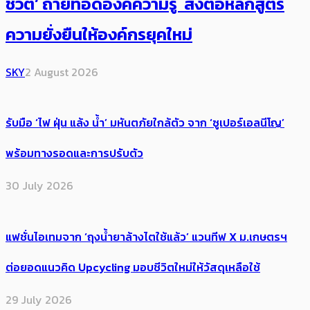
ชีวิต’ ถ่ายทอดองค์ความรู้ ส่งต่อหลักสูตร
ความยั่งยืนให้องค์กรยุคใหม่
SKY
2 August 2026
รับมือ ‘ไฟ ฝุ่น แล้ง น้ำ’ มหันตภัยใกล้ตัว จาก ‘ซูเปอร์เอลนีโญ’
พร้อมทางรอดและการปรับตัว
30 July 2026
แฟชั่นไอเทมจาก ‘ถุงน้ำยาล้างไตใช้แล้ว’ แวนทีฟ X ม.เกษตรฯ
ต่อยอดแนวคิด Upcycling มอบชีวิตใหม่ให้วัสดุเหลือใช้
29 July 2026