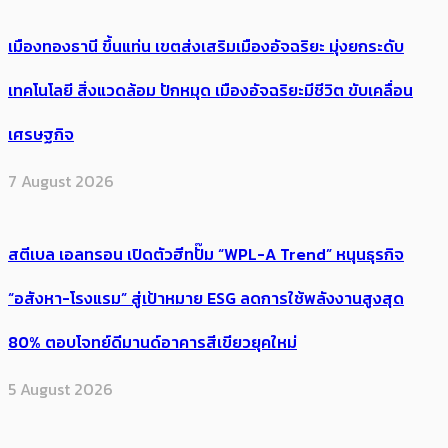
เมืองทองธานี ขึ้นแท่น เขตส่งเสริมเมืองอัจฉริยะ มุ่งยกระดับ
เทคโนโลยี สิ่งแวดล้อม ปักหมุด เมืองอัจฉริยะมีชีวิต ขับเคลื่อน
เศรษฐกิจ
7 August 2026
สตีเบล เอลทรอน เปิดตัวฮีทปั๊ม “WPL-A Trend” หนุนธุรกิจ
“อสังหา-โรงแรม” สู่เป้าหมาย ESG ลดการใช้พลังงานสูงสุด
80% ตอบโจทย์ดีมานด์อาคารสีเขียวยุคใหม่
5 August 2026