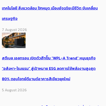
เทคโนโลยี สิ่งแวดล้อม ปักหมุด เมืองอัจฉริยะมีชีวิต ขับเคลื่อน
เศรษฐกิจ
7 August 2026
สตีเบล เอลทรอน เปิดตัวฮีทปั๊ม “WPL-A Trend” หนุนธุรกิจ
“อสังหา-โรงแรม” สู่เป้าหมาย ESG ลดการใช้พลังงานสูงสุด
80% ตอบโจทย์ดีมานด์อาคารสีเขียวยุคใหม่
5 August 2026