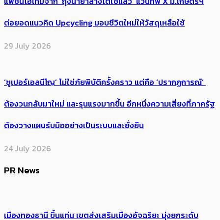
แฟชั่นไอเทมจาก ‘ถุงน้ำยาล้างไตใช้แล้ว’ แวนทีฟ X ม.เกษตรฯ
ต่อยอดแนวคิด Upcycling มอบชีวิตใหม่ให้วัสดุเหลือใช้
29 July 2026
‘ซูเปอร์เอลนีโญ’ ไม่ใช่ภัยพิบัติครั้งคราว แต่คือ ‘ปรากฏการณ์’ ​
ต้อง​วนกลับมาใหม่ และรุนแรงมากขึ้น อีกหนึ่งความเสี่ยงที่ภาครัฐ
ต้องวางแผนรับมืออย่างเป็นระบบและยั่งยืน
24 July 2026
PR News
เมืองทองธานี ขึ้นแท่น เขตส่งเสริมเมืองอัจฉริยะ มุ่งยกระดับ