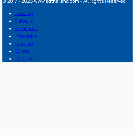
© 2017 - 2025 www.sdthailand.com - All Rights Reserved.
Trending
Dialogue
Experience
Innovative
Creative
SD-ers
PR News