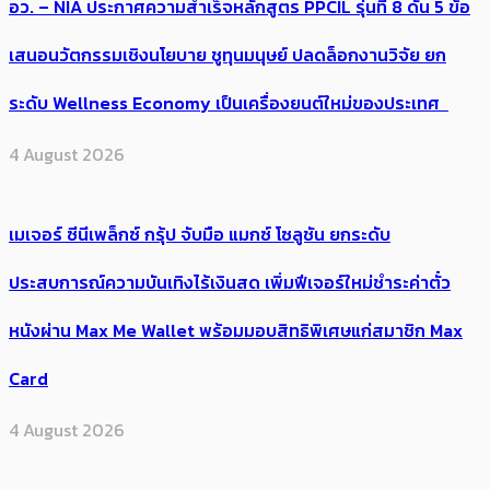
อว. – NIA ประกาศความสำเร็จหลักสูตร PPCIL รุ่นที่ 8 ดัน 5 ข้อ
เสนอนวัตกรรมเชิงนโยบาย ชูทุนมนุษย์ ปลดล็อกงานวิจัย ยก
ระดับ Wellness Economy เป็นเครื่องยนต์ใหม่ของประเทศ
4 August 2026
เมเจอร์ ซีนีเพล็กซ์ กรุ้ป จับมือ แมกซ์ โซลูชัน ยกระดับ
ประสบการณ์ความบันเทิงไร้เงินสด เพิ่มฟีเจอร์ใหม่ชำระค่าตั๋ว
หนังผ่าน Max Me Wallet พร้อมมอบสิทธิพิเศษแก่สมาชิก Max
Card
4 August 2026