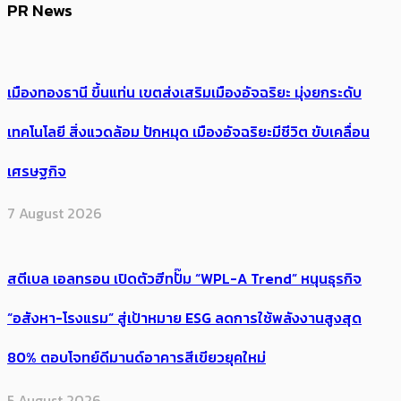
PR News
เมืองทองธานี ขึ้นแท่น เขตส่งเสริมเมืองอัจฉริยะ มุ่งยกระดับ
เทคโนโลยี สิ่งแวดล้อม ปักหมุด เมืองอัจฉริยะมีชีวิต ขับเคลื่อน
เศรษฐกิจ
7 August 2026
สตีเบล เอลทรอน เปิดตัวฮีทปั๊ม “WPL-A Trend” หนุนธุรกิจ
“อสังหา-โรงแรม” สู่เป้าหมาย ESG ลดการใช้พลังงานสูงสุด
80% ตอบโจทย์ดีมานด์อาคารสีเขียวยุคใหม่
5 August 2026