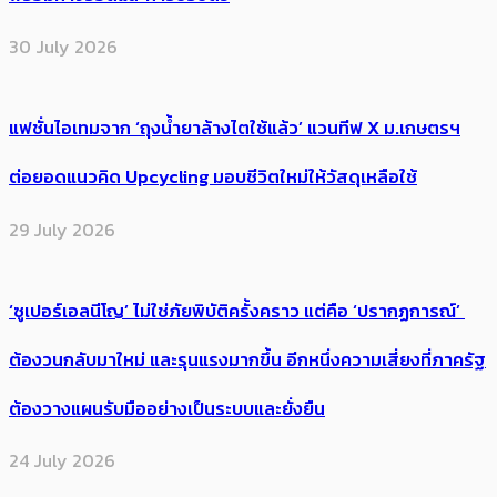
30 July 2026
แฟชั่นไอเทมจาก ‘ถุงน้ำยาล้างไตใช้แล้ว’ แวนทีฟ X ม.เกษตรฯ
ต่อยอดแนวคิด Upcycling มอบชีวิตใหม่ให้วัสดุเหลือใช้
29 July 2026
‘ซูเปอร์เอลนีโญ’ ไม่ใช่ภัยพิบัติครั้งคราว แต่คือ ‘ปรากฏการณ์’ ​
ต้อง​วนกลับมาใหม่ และรุนแรงมากขึ้น อีกหนึ่งความเสี่ยงที่ภาครัฐ
ต้องวางแผนรับมืออย่างเป็นระบบและยั่งยืน
24 July 2026