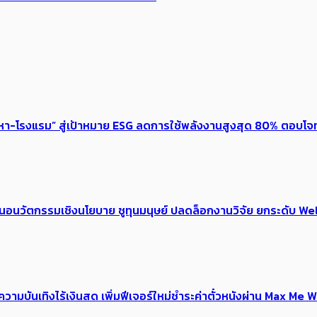
งหา-โรงแรม” สู่เป้าหมาย ESG ลดการใช้พลังงานสูงสุด 80% ตอบโจท
้อเสนอนวัตกรรมเชิงนโยบาย ชูทุนมนุษย์ ปลดล็อกงานวิจัย ยกระดับ
ณ์ความบันเทิงไร้เงินสด เพิ่มฟีเจอร์ใหม่ชำระค่าตั๋วหนังผ่าน Max 