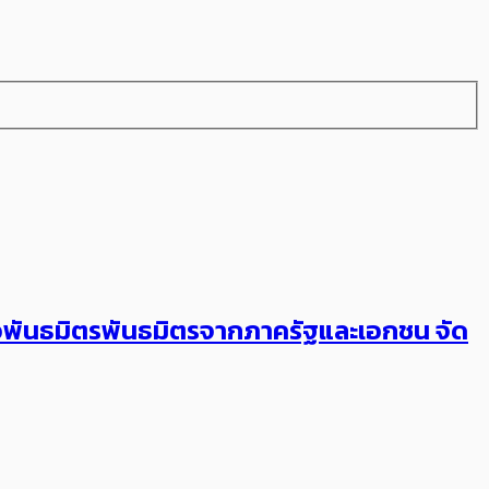
ับมือพันธมิตรพันธมิตรจากภาครัฐและเอกชน จัด