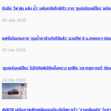
รับมือ ‘ไฟ ฝุ่น แล้ง น้ำ’ มหันตภัยใกล้ตัว จาก ‘ซูเปอร์เอลนีโญ’ 
30 July 2026
แฟชั่นไอเทมจาก ‘ถุงน้ำยาล้างไตใช้แล้ว’ แวนทีฟ X ม.เกษตรฯ ต่อย
29 July 2026
‘ซูเปอร์เอลนีโญ’ ไม่ใช่ภัยพิบัติครั้งคราว แต่คือ ‘ปรากฏการณ์’ ​ต
24 July 2026
AVATR เสริมภาพลักษณ์แบรนด์ระดับโลก คว้า “จางหลิงเฮ่อ” ใ