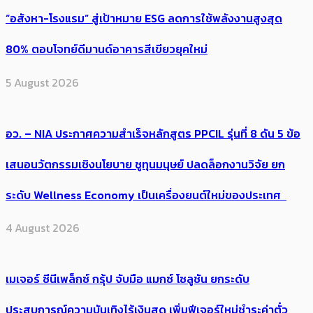
“อสังหา-โรงแรม” สู่เป้าหมาย ESG ลดการใช้พลังงานสูงสุด
80% ตอบโจทย์ดีมานด์อาคารสีเขียวยุคใหม่
5 August 2026
อว. – NIA ประกาศความสำเร็จหลักสูตร PPCIL รุ่นที่ 8 ดัน 5 ข้อ
เสนอนวัตกรรมเชิงนโยบาย ชูทุนมนุษย์ ปลดล็อกงานวิจัย ยก
ระดับ Wellness Economy เป็นเครื่องยนต์ใหม่ของประเทศ
4 August 2026
เมเจอร์ ซีนีเพล็กซ์ กรุ้ป จับมือ แมกซ์ โซลูชัน ยกระดับ
ประสบการณ์ความบันเทิงไร้เงินสด เพิ่มฟีเจอร์ใหม่ชำระค่าตั๋ว