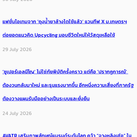
แฟชั่นไอเทมจาก ‘ถุงน้ำยาล้างไตใช้แล้ว’ แวนทีฟ X ม.เกษตรฯ
ต่อยอดแนวคิด Upcycling มอบชีวิตใหม่ให้วัสดุเหลือใช้
29 July 2026
‘ซูเปอร์เอลนีโญ’ ไม่ใช่ภัยพิบัติครั้งคราว แต่คือ ‘ปรากฏการณ์’ ​
ต้อง​วนกลับมาใหม่ และรุนแรงมากขึ้น อีกหนึ่งความเสี่ยงที่ภาครัฐ
ต้องวางแผนรับมืออย่างเป็นระบบและยั่งยืน
24 July 2026
AVATR เสริมภาพลักษณ์แบรนด์ระดับโลก คว้า “จางหลิงเฮ่อ” ใน