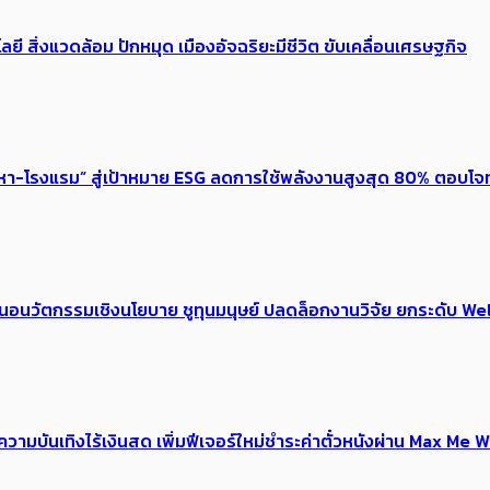
ลยี สิ่งแวดล้อม ปักหมุด เมืองอัจฉริยะมีชีวิต ขับเคลื่อนเศรษฐกิจ
งหา-โรงแรม” สู่เป้าหมาย ESG ลดการใช้พลังงานสูงสุด 80% ตอบโจท
้อเสนอนวัตกรรมเชิงนโยบาย ชูทุนมนุษย์ ปลดล็อกงานวิจัย ยกระดับ
ณ์ความบันเทิงไร้เงินสด เพิ่มฟีเจอร์ใหม่ชำระค่าตั๋วหนังผ่าน Max 