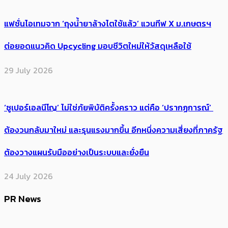
แฟชั่นไอเทมจาก ‘ถุงน้ำยาล้างไตใช้แล้ว’ แวนทีฟ X ม.เกษตรฯ
ต่อยอดแนวคิด Upcycling มอบชีวิตใหม่ให้วัสดุเหลือใช้
29 July 2026
‘ซูเปอร์เอลนีโญ’ ไม่ใช่ภัยพิบัติครั้งคราว แต่คือ ‘ปรากฏการณ์’ ​
ต้อง​วนกลับมาใหม่ และรุนแรงมากขึ้น อีกหนึ่งความเสี่ยงที่ภาครัฐ
ต้องวางแผนรับมืออย่างเป็นระบบและยั่งยืน
24 July 2026
PR News