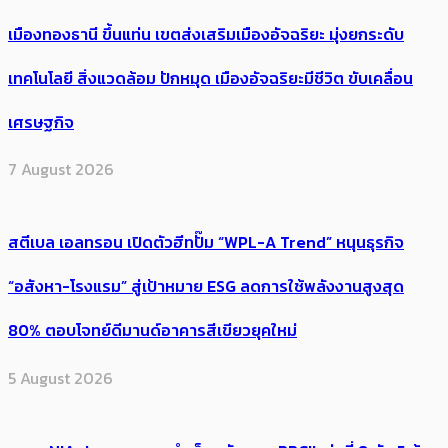
เมืองทองธานี ขึ้นแท่น เขตส่งเสริมเมืองอัจฉริยะ มุ่งยกระดับ
เทคโนโลยี สิ่งแวดล้อม ปักหมุด เมืองอัจฉริยะมีชีวิต ขับเคลื่อน
เศรษฐกิจ
7 August 2026
สตีเบล เอลทรอน เปิดตัวฮีทปั๊ม “WPL-A Trend” หนุนธุรกิจ
“อสังหา-โรงแรม” สู่เป้าหมาย ESG ลดการใช้พลังงานสูงสุด
80% ตอบโจทย์ดีมานด์อาคารสีเขียวยุคใหม่
5 August 2026